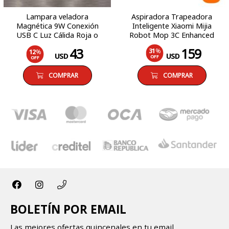
Lampara veladora
Aspiradora Trapeadora
Magnética 9W Conexión
Inteligente Xiaomi Mijia
USB C Luz Cálida Roja o
Robot Mop 3C Enhanced
Negra
Edition Robótica Con
43
159
31
%
12
%
Tanque de Agua LiDAR
USD
USD
OFF
OFF
COMPRAR
COMPRAR
BOLETÍN POR EMAIL
Las mejores ofertas quincenales en tu email