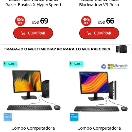
Razer Basilisk X HyperSpeed
Blackwidow V3 Rosa
69
66
30
%
49
%
USD
USD
OFF
OFF
COMPRAR
COMPRAR
En stock
En stock
Combo Computadora
Combo Computadora