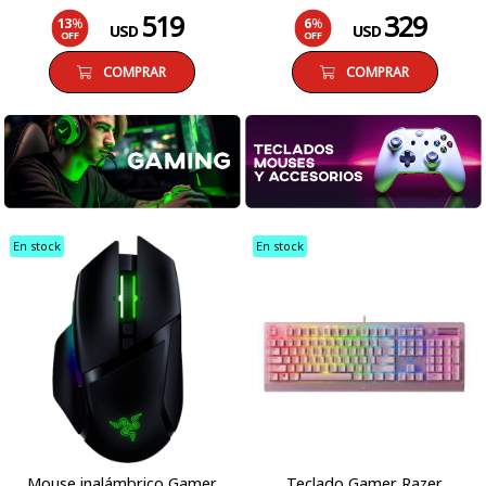
519
329
13
%
6
%
USD
USD
OFF
OFF
COMPRAR
COMPRAR
En stock
En stock
Mouse inalámbrico Gamer
Teclado Gamer Razer