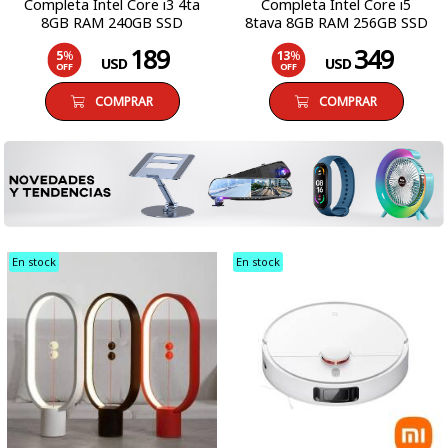
Completa Intel Core i3 4ta
Completa Intel Core i5
8GB RAM 240GB SSD
8tava 8GB RAM 256GB SSD
Monitor LCD 19 Windows 10
Monitor LCD 19 Windows 11
189
349
5
%
13
%
Pro
Pro
USD
USD
OFF
OFF
COMPRAR
COMPRAR
En stock
En stock