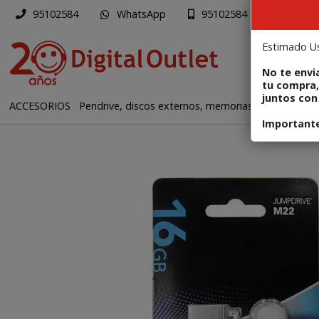
WhatsApp
Mapa
95102584
95102584
Enviar a ema
Estimado Us
PR
No te envi
tu compra,
juntos con 
ACCESORIOS
Pendrive, discos externos, memorias flash
Códig
Importante: