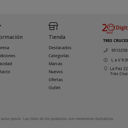
formación
Tienda
TRES CRUCE
resa
Destacados
9510258
diciones
Categorías
L a V 9:3
vacidad
Marcas
La Paz 22
tacto
Nuevos
Tres Cru
Ofertas
Outlet
aviso previo. Las fotos de los productos son meramente ilustrativas.