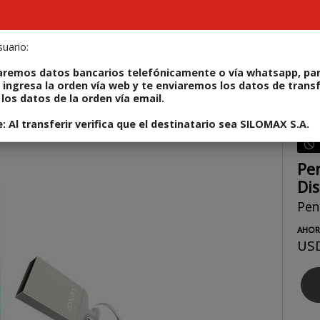
il
uario:
ODUCTOS
REPARÁ TU IPHONE
ALQUILERES
CONT
aremos datos bancarios telefónicamente o vía whatsapp, par
 ingresa la orden vía web y te enviaremos los datos de trans
los datos de la orden vía email.
o: 843367124794
 Al transferir verifica que el destinatario sea SILOMAX S.A.
Pe
Dis
Pen
Enviar
AHOR
US