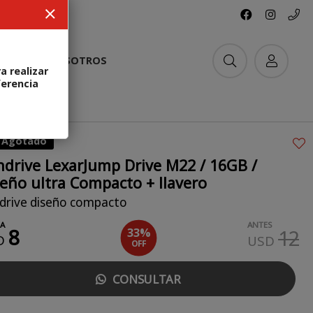
ACTO
NOSOTROS
a realizar
ferencia
Agotado
ndrive LexarJump Drive M22 / 16GB /
eño ultra Compacto + llavero
drive diseño compacto
A
ANTES
8
12
33
%
D
USD
OFF
CONSULTAR