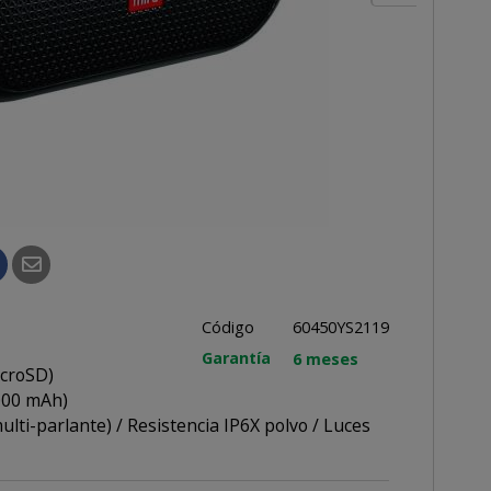
Código
60450YS2119
Garantía
6 meses
icroSD)
0000 mAh)
i-parlante) / Resistencia IP6X polvo / Luces