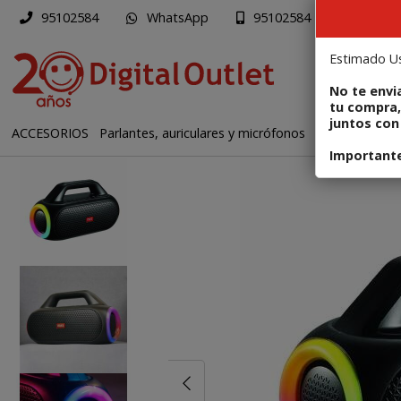
WhatsApp
Mapa
95102584
95102584
Enviar a ema
Estimado Us
PR
No te envi
tu compra,
juntos con 
ACCESORIOS
Parlantes, auriculares y micrófonos
Código: 6045
Importante: