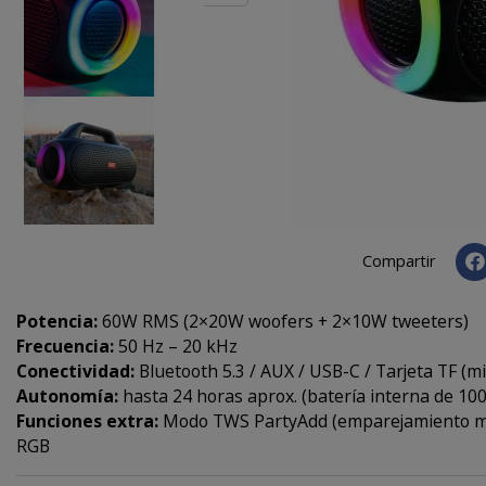
Compartir
Potencia:
60W RMS (2×20W woofers + 2×10W tweeters)
Frecuencia:
50 Hz – 20 kHz
Conectividad:
Bluetooth 5.3 / AUX / USB-C / Tarjeta TF (m
Autonomía:
hasta 24 horas aprox. (batería interna de 1
Funciones extra:
Modo TWS PartyAdd (emparejamiento mult
RGB