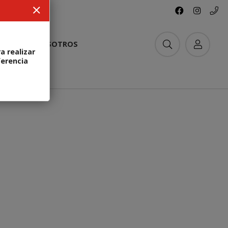
ACTO
NOSOTROS
a realizar
ferencia
stock
Imperdible
rlante Bluetooth portable MIFA Wildbox
0W Potencia / Batería 10000 mAh / IP6X
A
ANTES
59
89
34
%
D
USD
OFF
COMPRAR