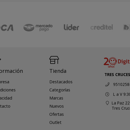
formación
Tienda
TRES CRUCE
resa
Destacados
9510258
diciones
Categorías
L a V 9:3
vacidad
Marcas
La Paz 22
tacto
Nuevos
Tres Cru
Ofertas
Outlet