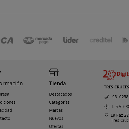
formación
Tienda
TRES CRUCE
resa
Destacados
9510258
diciones
Categorías
L a V 9:3
vacidad
Marcas
La Paz 22
tacto
Nuevos
Tres Cru
Ofertas