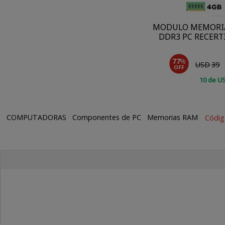
MODULO MEMORIA
DDR3 PC RECERT
77
%
USD
39
OFF
10
de
U
COMPUTADORAS
Componentes de PC
Memorias RAM
Códi