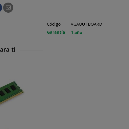
Código
VGAOUTBOARD
Garantía
1 año
ara ti