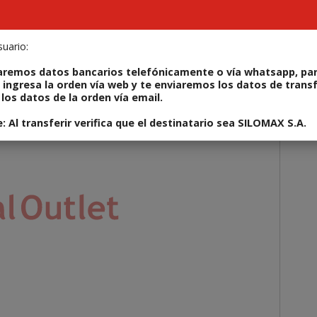
il
uario:
ODUCTOS
REPARÁ TU IPHONE
ALQUILERES
CONT
aremos datos bancarios telefónicamente o vía whatsapp, par
 ingresa la orden vía web y te enviaremos los datos de trans
los datos de la orden vía email.
go: VGAOUTBOARD
 Al transferir verifica que el destinatario sea SILOMAX S.A.
Ag
Enviar
PREC
US