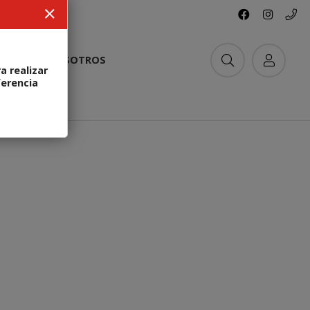
ACTO
NOSOTROS
a realizar
ferencia
Agotado
regar SALIDA VGA onboard
IO
10
D
CONSULTAR
Enviar
WhatsApp