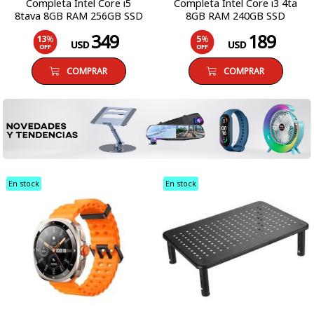
Completa Intel Core i5
Completa Intel Core i3 4ta
8tava 8GB RAM 256GB SSD
8GB RAM 240GB SSD
Monitor LCD 19 Windows 11
Monitor LCD 19 Windows 10
349
189
13
%
5
%
Pro
Pro
USD
USD
OFF
OFF
COMPRAR
COMPRAR
En stock
En stock