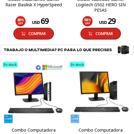
Razer Basilisk X HyperSpeed
Logitech G502 HERO SIN
PESAS
69
29
30
%
58
%
USD
USD
OFF
OFF
COMPRAR
COMPRAR
En stock
En stock
Combo Computadora
Combo Computadora