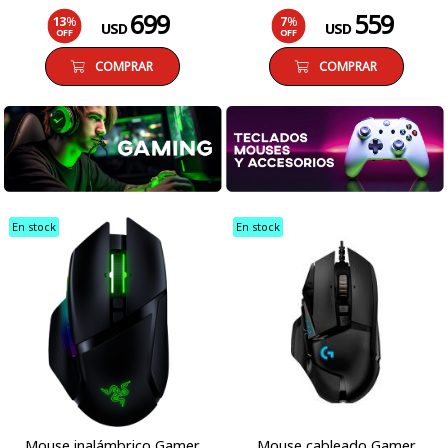
699
559
13
%
7
%
USD
USD
OFF
OFF
COMPRAR
COMPRAR
En stock
En stock
Mouse inalámbrico Gamer
Mouse cableado Gamer