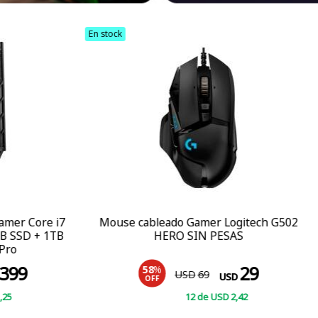
En stock
eado Gamer Logitech G502
Parlantes GameStop Blu
HERO SIN PESAS
29
%
10
%
USD
69
USD
39
USD
USD
F
OFF
12
de
USD
2
,42
12
de
USD
2
COMPRAR
COMPRAR