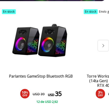
En stock
Envío gratis
etooth RGB
Torre Workstation Dell XPS 8960 Core i7
(14ta Gen) 32GB RAM 2TB SSD Nvidia
RTX 4070 Windows 11 Home
35
2.890
3
%
USD
2.990
USD
OFF
,92
12
de
USD
240
,83
COMPRAR