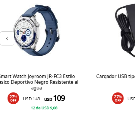
Cargador USB tipo C Compatible 65W
Radio y Pa
MLOVE BV8
24
27
%
24
USD
33
USD
OFF
OF
12
de
USD
2
COMPRAR