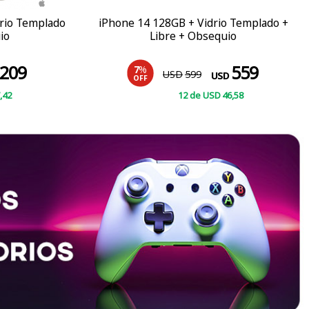
rio Templado
iPhone 14 128GB + Vidrio Templado +
io
Libre + Obsequio
209
559
7
%
USD
599
USD
OFF
,42
12
de
USD
46
,58
COMPRAR