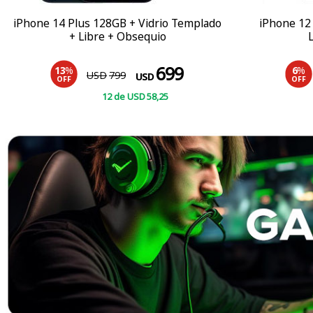
iPhone 14 Plus 128GB + Vidrio Templado
iPhone 12
+ Libre + Obsequio
699
13
%
6
%
USD
799
USD
OFF
OFF
12
de
USD
58
,25
COMPRAR