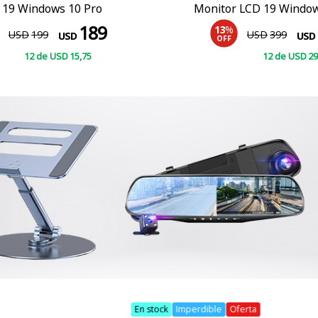
 19 Windows 10 Pro
Monitor LCD 19 Window
189
13
%
USD
199
USD
399
USD
USD
OFF
12
de
USD
15
,75
12
de
USD
29
COMPRAR
COMPRAR
ible
Oferta
En stock
Oferta