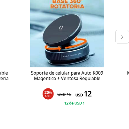
 Auto K009
MESA PARA MONITOR DE ALTURA
egulable
REGULABLE
12
22
USD
1
12
de
USD
1
,83
COMPRAR