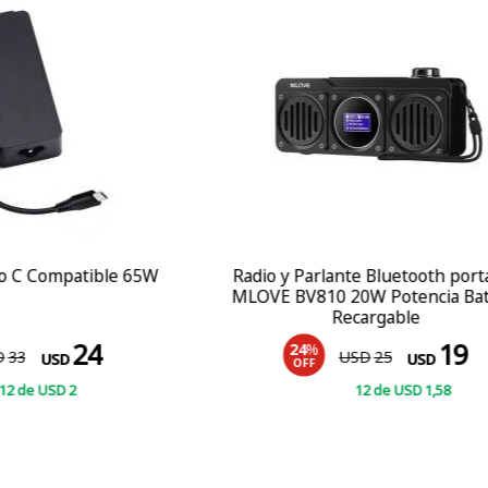
rlante Bluetooth portable
Soporte de celular para
10 20W Potencia Bateria
Magentico + Ventosa R
Recargable
19
%
20
%
USD
25
USD
15
USD
USD
F
OFF
12
de
USD
1
,58
12
de
USD
COMPRAR
COMPRAR