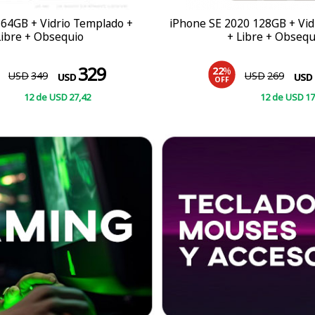
 64GB + Vidrio Templado +
iPhone SE 2020 128GB + Vid
Libre + Obsequio
+ Libre + Obsequ
329
22
%
USD
349
USD
269
USD
USD
OFF
12
de
USD
27
,42
12
de
USD
17
COMPRAR
COMPRAR