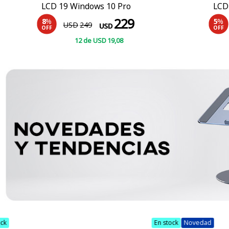
LCD 19 Windows 10 Pro
LCD
229
8
%
5
%
USD
249
USD
OFF
OFF
12
de
USD
19
,08
COMPRAR
En stock
Novedad
En stock
Imperd