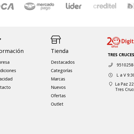
formación
Tienda
TRES CRUCE
resa
Destacados
9510258
diciones
Categorías
L a V 9:3
vacidad
Marcas
La Paz 22
tacto
Nuevos
Tres Cru
Ofertas
Outlet