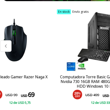
En stock
Envío gratis
En stock
Computadora Torre Basic Gamer Core i7
Mouse cabl
Nvidia 730 16GB RAM 480GB SSD + 1TB
HDD Windows 10 Pro
399
20
%
58
USD
499
USD
OFF
OF
12
de
USD
33
,25
COMPRAR