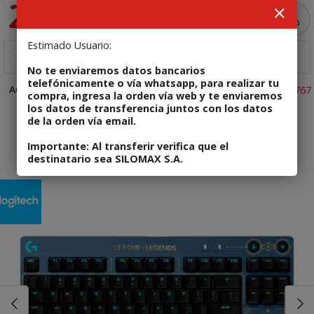
Enviar a email
MI COMPRA
Estimado Usuario:
No te enviaremos datos bancarios
telefónicamente o vía whatsapp, para realizar tu
ACCESORIOS
Teclado, mouse y combos
Código: 97855170767
compra, ingresa la orden vía web y te enviaremos
los datos de transferencia juntos con los datos
de la orden vía email.
En stock
Teclado Gamer Logitech Pro Series
Importante: Al transferir verifica que el
destinatario sea SILOMAX S.A.
League of Legends
Enviar