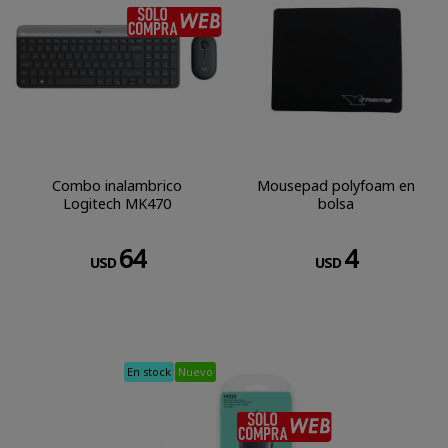
SÓLO COMPRA WEB
Combo inalambrico
Mousepad polyfoam en
Logitech MK470
bolsa
64
4
USD
USD
En stock
Nuevo
SÓLO COM