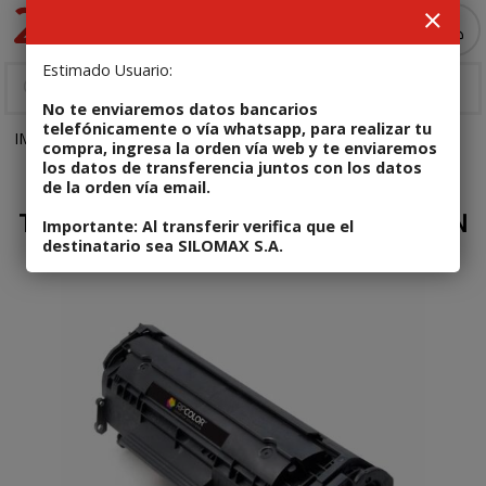
Enviar a email
MI COMPRA
Estimado Usuario:
No te enviaremos datos bancarios
telefónicamente o vía whatsapp, para realizar tu
IMPRESORAS
Tinta, Cartuchos y Tóner
Código: TON007
compra, ingresa la orden vía web y te enviaremos
los datos de transferencia juntos con los datos
de la orden vía email.
Agotado
TONER TN1060 P/1050/1060/1070 TESEN
Importante: Al transferir verifica que el
destinatario sea SILOMAX S.A.
COMPATIBLE
Enviar