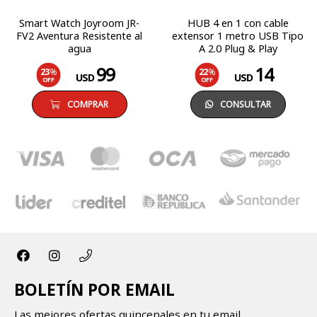
Smart Watch Joyroom JR-
HUB 4 en 1 con cable
FV2 Aventura Resistente al
extensor 1 metro USB Tipo
agua
A 2.0 Plug & Play
99
14
23
%
22
%
USD
USD
OFF
OFF
COMPRAR
CONSULTAR
BOLETÍN POR EMAIL
Las mejores ofertas quincenales en tu email