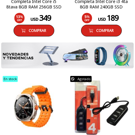
Completa Intel Core i5
Completa Intel Core i3 4ta
8tava 8GB RAM 256GB SSD
8GB RAM 240GB SSD
Monitor LCD 19 Windows 11
Monitor LCD 19 Windows 10
349
189
13
%
5
%
Pro
Pro
USD
USD
OFF
OFF
COMPRAR
COMPRAR
En stock
Agotado