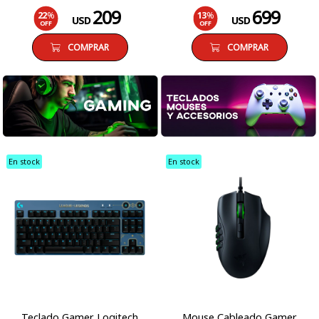
209
699
22
%
13
%
USD
USD
OFF
OFF
COMPRAR
COMPRAR
En stock
En stock
Teclado Gamer Logitech
Mouse Cableado Gamer