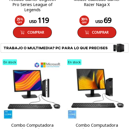
Pro Series League of
Razer Naga X
Legends
119
69
25
%
30
%
USD
USD
OFF
OFF
COMPRAR
COMPRAR
En stock
En stock
Combo Computadora
Combo Computadora