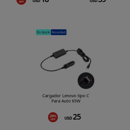
USD
USD
OFF
En stock
Novedad
Cargador Lenovo tipo C
Para Auto 65W
25
24
%
USD
OFF