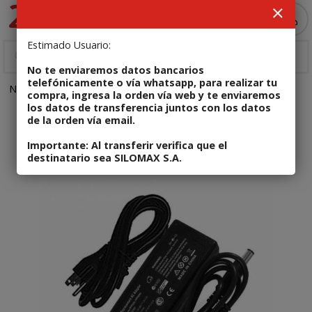
Enviar a email
MI COMPRA
Estimado Usuario:
No te enviaremos datos bancarios
telefónicamente o vía whatsapp, para realizar tu
NOTEBOOKS
Cargadores
Código: CNBHP007
compra, ingresa la orden vía web y te enviaremos
los datos de transferencia juntos con los datos
de la orden vía email.
En stock
Cargador para Hp / Compaq 18.5V 3.5A
Importante: Al transferir verifica que el
destinatario sea SILOMAX S.A.
65W PIN 5.0
Enviar