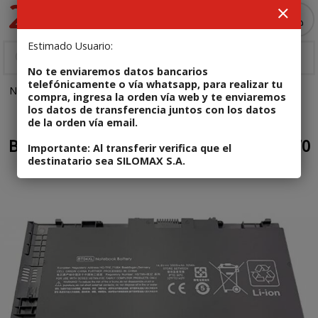
Enviar a email
MI COMPRA
Estimado Usuario:
No te enviaremos datos bancarios
telefónicamente o vía whatsapp, para realizar tu
NOTEBOOKS
Repuestos
Baterías
Código: BNBHP029
compra, ingresa la orden vía web y te enviaremos
los datos de transferencia juntos con los datos
de la orden vía email.
En stock
BATERIA PARA HP ELITEBOOK FOLIO 9470
Importante: Al transferir verifica que el
destinatario sea SILOMAX S.A.
/ 9480
Enviar