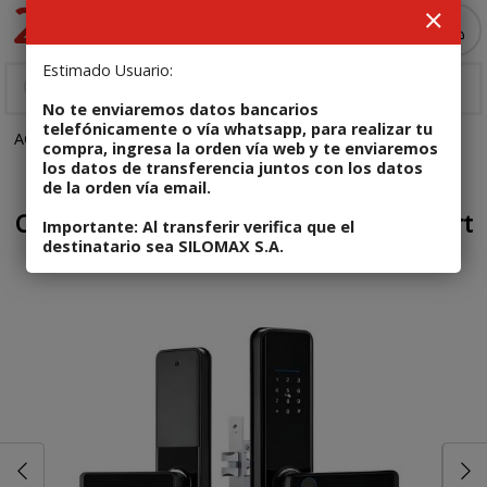
Enviar a email
MI COMPRA
Estimado Usuario:
No te enviaremos datos bancarios
telefónicamente o vía whatsapp, para realizar tu
ACCESORIOS
Otros
Código: SMARTLOOKF5
compra, ingresa la orden vía web y te enviaremos
los datos de transferencia juntos con los datos
de la orden vía email.
En stock
Cerradura Inteligente LOCK / Tuya Smart
Importante: Al transferir verifica que el
destinatario sea SILOMAX S.A.
App / Derecha
Enviar