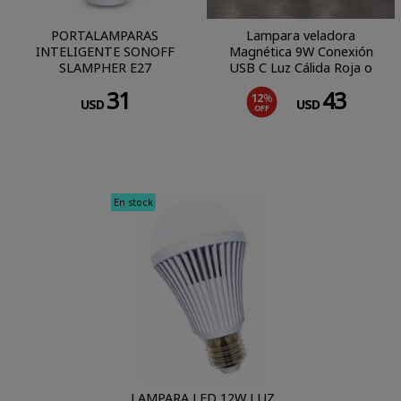
PORTALAMPARAS
Lampara veladora
INTELIGENTE SONOFF
Magnética 9W Conexión
SLAMPHER E27
USB C Luz Cálida Roja o
Negra
31
43
12
%
USD
USD
OFF
En stock
LAMPARA LED 12W LUZ