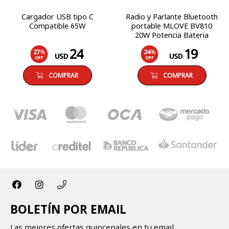
Cargador USB tipo C
Radio y Parlante Bluetooth
Compatible 65W
portable MLOVE BV810
20W Potencia Bateria
Recargable
24
19
27
%
24
%
USD
USD
OFF
OFF
COMPRAR
COMPRAR
BOLETÍN POR EMAIL
Las mejores ofertas quincenales en tu email