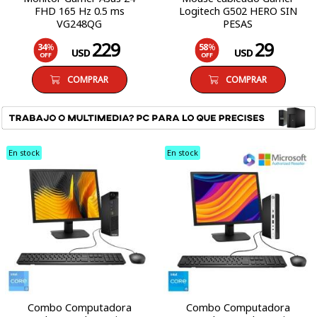
FHD 165 Hz 0.5 ms
Logitech G502 HERO SIN
VG248QG
PESAS
229
29
34
%
58
%
USD
USD
OFF
OFF
COMPRAR
COMPRAR
En stock
En stock
Combo Computadora
Combo Computadora