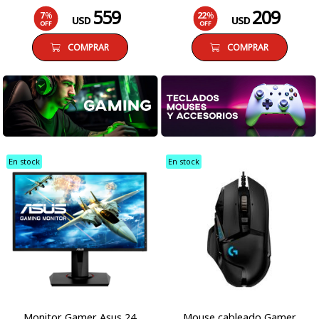
559
209
7
%
22
%
USD
USD
OFF
OFF
COMPRAR
COMPRAR
En stock
En stock
Monitor Gamer Asus 24
Mouse cableado Gamer