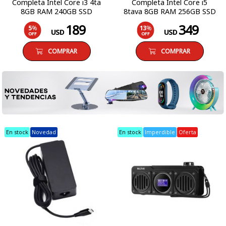
Completa Intel Core i3 4ta
Completa Intel Core i5
8GB RAM 240GB SSD
8tava 8GB RAM 256GB SSD
Monitor LCD 19 Windows 10
Monitor LCD 19 Windows 11
189
349
5
%
13
%
Pro
Pro
USD
USD
OFF
OFF
COMPRAR
COMPRAR
En stock
Novedad
En stock
Imperdible
Oferta