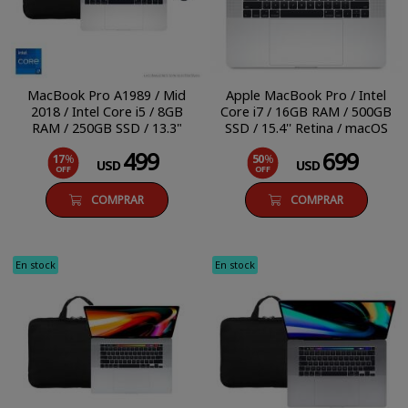
MacBook Pro A1989 / Mid
Apple MacBook Pro / Intel
2018 / Intel Core i5 / 8GB
Core i7 / 16GB RAM / 500GB
RAM / 250GB SSD / 13.3"
SSD / 15.4'' Retina / macOS
Retina / macOS Mojave
Monterey
499
699
17
%
50
%
USD
USD
OFF
OFF
COMPRAR
COMPRAR
En stock
En stock