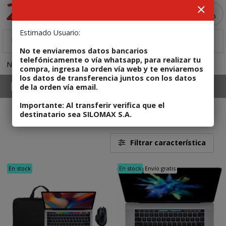
MI COMPRA
Estimado Usuario:
No te enviaremos datos bancarios
telefónicamente o vía whatsapp, para realizar tu
NOTEBOOKS
MacBook recertificadas!
compra, ingresa la orden vía web y te enviaremos
los datos de transferencia juntos con los datos
NOTEBOOKS
MacBook recertificadas!
de la orden vía email.
Importante: Al transferir verifica que el
destinatario sea SILOMAX S.A.
4
Filtrar característica
En stock
En stock
Envío gratis