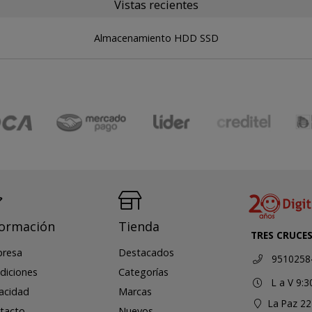
Vistas recientes
Almacenamiento HDD SSD
formación
Tienda
TRES CRUCE
resa
Destacados
9510258
diciones
Categorías
L a V 9:3
vacidad
Marcas
La Paz 22
tacto
Nuevos