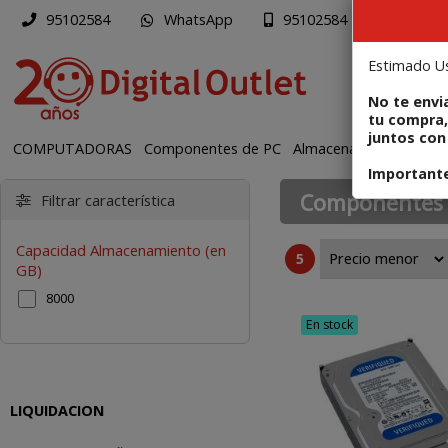
WhatsApp
Mapa
95102584
95102584
Estimado Us
PR
No te envi
tu compra,
juntos con 
COMPUTADORAS
Componentes de PC
Almacenamiento HDD 
Importante:
Componentes 
Filtrar característica
disco SATA , disco I
Capacidad Almacenamiento (en
5
GB)
8000
En stock
LIQUIDACION