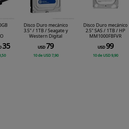
0GB
Disco Duro mecánico
Disco Duro mecánico
3.5" / 1TB / Seagate y
2.5" SAS / 1TB / HP
DO
Western Digital
MM1000FBFVR
35
79
99
D
USD
USD
3
,50
10
de
USD
7
,90
10
de
USD
9
,90
COMPRAR
CONSULTAR