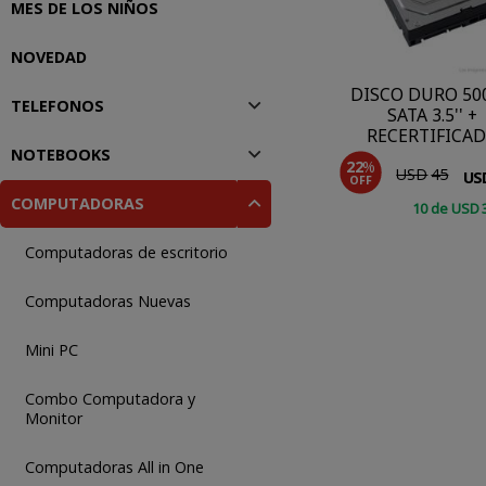
MES DE LOS NIÑOS
NOVEDAD
DISCO DURO 50
TELEFONOS
SATA 3.5'' +
RECERTIFICA
NOTEBOOKS
22
%
USD
45
US
OFF
COMPUTADORAS
10
de
USD
COMPRAR
Computadoras de escritorio
Computadoras Nuevas
Mini PC
Combo Computadora y
Monitor
Computadoras All in One