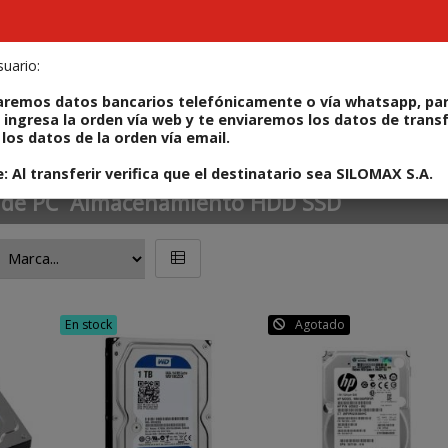
uario:
ODUCTOS
REPARÁ TU IPHONE
ALQUILERES
CONT
aremos datos bancarios telefónicamente o vía whatsapp, par
 ingresa la orden vía web y te enviaremos los datos de trans
los datos de la orden vía email.
SSD
 Al transferir verifica que el destinatario sea SILOMAX S.A.
de PC
Almacenamiento HDD SSD
DE, disco externo
En stock
Agotado