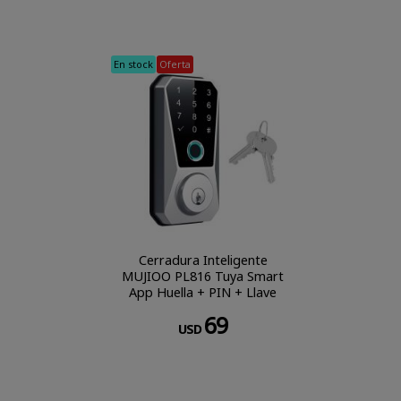
En stock
Oferta
Cerradura Inteligente
MUJIOO PL816 Tuya Smart
App Huella + PIN + Llave
Física
69
USD