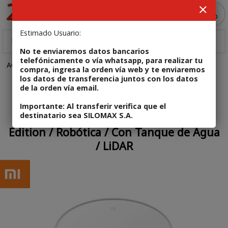
Enviar a email
MI COMPRA
Estimado Usuario:
No te enviaremos datos bancarios
telefónicamente o vía whatsapp, para realizar tu
ACCESORIOS
Otros
Código: 6941812739051
compra, ingresa la orden vía web y te enviaremos
los datos de transferencia juntos con los datos
de la orden vía email.
En stock
Aspiradora Trapeadora Inteligente
Importante: Al transferir verifica que el
destinatario sea SILOMAX S.A.
Xiaomi Mijia Robot Mop 3C Enhanced
Edition / Robótica / Con Tanque de Agua
/ LiDAR
Enviar