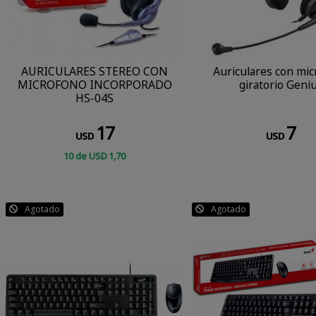
AURICULARES STEREO CON
Auriculares con mi
MICROFONO INCORPORADO
giratorio Geni
HS-04S
17
7
USD
USD
10
de
USD
1
,70
COMPRAR
CONSULTAR
Agotado
Agotado