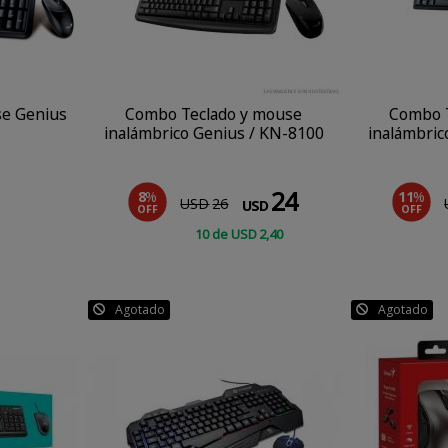
se Genius
Combo Teclado y mouse
Combo 
inalámbrico Genius / KN-8100
inalámbric
24
8
%
11
%
USD
26
USD
OFF
OFF
10
de
USD
2
,40
CONSULTAR
Agotado
Agotado