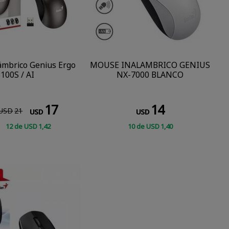
ámbrico Genius Ergo
MOUSE INALAMBRICO GENIUS
100S / AI
NX-7000 BLANCO
17
14
USD
21
USD
USD
12
de
USD
1
,42
10
de
USD
1
,40
CONSULTAR
CONSULTAR