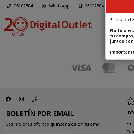
WhatsApp
Mapa
95102584
95102584
Estimado Us
PR
No te envi
tu compra,
juntos con 
Importante:
In
BOLETÍN POR EMAIL
Emp
Las mejores ofertas quincenales en tu email
Con