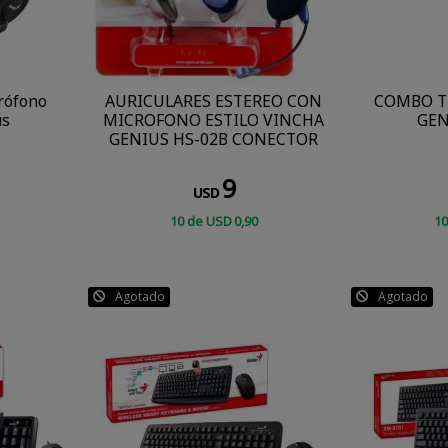
crófono
AURICULARES ESTEREO CON
COMBO T
us
MICROFONO ESTILO VINCHA
GEN
GENIUS HS-02B CONECTOR
INDEPENDIENTE
9
USD
10
de
USD
0
,90
10
COMPRAR
Agotado
Agotado