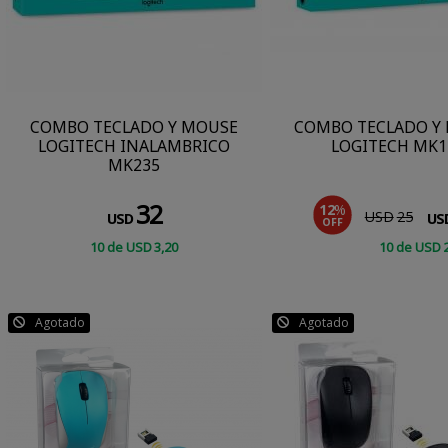
COMBO TECLADO Y MOUSE
COMBO TECLADO Y
LOGITECH INALAMBRICO
LOGITECH MK1
MK235
32
12
%
USD
25
USD
US
OFF
10
de
USD
3
,20
10
de
USD
CONSULTAR
COMPRAR
Agotado
Agotado