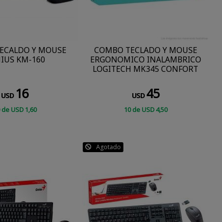
ECALDO Y MOUSE
COMBO TECLADO Y MOUSE
IUS KM-160
ERGONOMICO INALAMBRICO
LOGITECH MK345 CONFORT
16
45
USD
USD
de
USD
1
,60
10
de
USD
4
,50
CONSULTAR
CONSULTAR
Agotado