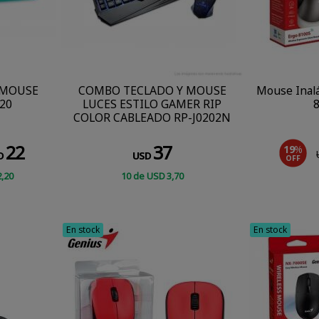
 MOUSE
COMBO TECLADO Y MOUSE
Mouse Inal
20
LUCES ESTILO GAMER RIP
8
COLOR CABLEADO RP-J0202N
22
37
19
%
D
USD
OFF
2
,20
10
de
USD
3
,70
CONSULTAR
En stock
En stock