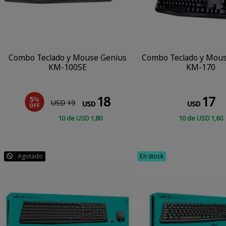
Combo Teclado y Mouse Genius
Combo Teclado y Mou
KM-100SE
KM-170
18
17
5
%
USD
19
USD
USD
OFF
10
de
USD
1
,80
10
de
USD
1
,60
CONSULTAR
CONSULTAR
Agotado
En stock