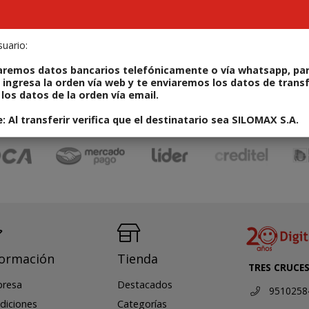
uario:
ODUCTOS
REPARÁ TU IPHONE
ALQUILERES
CONT
aremos datos bancarios telefónicamente o vía whatsapp, par
 ingresa la orden vía web y te enviaremos los datos de trans
los datos de la orden vía email.
 Al transferir verifica que el destinatario sea SILOMAX S.A.
formación
Tienda
TRES CRUCE
resa
Destacados
9510258
diciones
Categorías