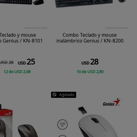
Teclado y mouse
Combo Teclado y mouse
o Genius / KN-8101
inalámbrico Genius / KN-8200
25
28
USD
28
USD
USD
12
de
USD
2
,08
10
de
USD
2
,80
CONSULTAR
CONSULTAR
Agotado