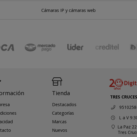
Cámaras IP y cámaras web
formación
Tienda
TRES CRUCE
resa
Destacados
9510258
diciones
Categorías
L a V 9:3
vacidad
Marcas
La Paz 22
tacto
Nuevos
Tres Cru