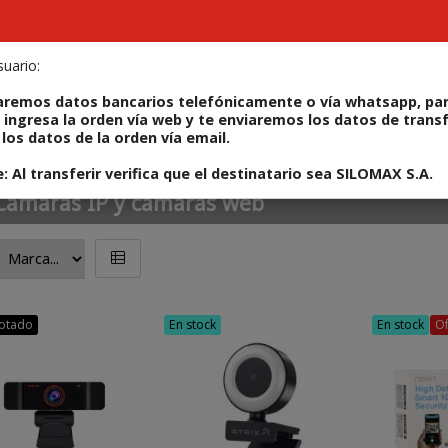
uario:
ODUCTOS
REPARÁ TU IPHONE
ALQUILERES
CONT
aremos datos bancarios telefónicamente o vía whatsapp, par
 ingresa la orden vía web y te enviaremos los datos de trans
los datos de la orden vía email.
 Al transferir verifica que el destinatario sea SILOMAX S.A.
Cámaras IP y cámaras web
otado
En stock
En stock
Of