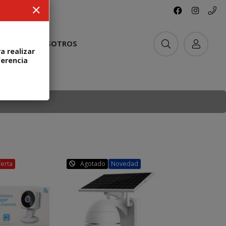
ACTO
NOSOTROS
a realizar
ferencia
erta
Agotado
Novedad