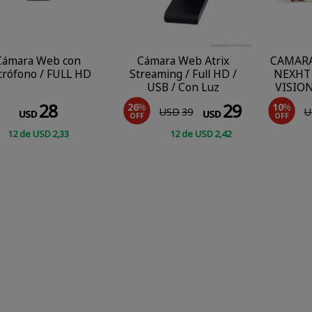
Cámara Web con
Cámara Web Atrix
CAMARA
crófono / FULL HD
Streaming / Full HD /
NEXHT 
USB / Con Luz
VISIO
28
29
26
%
10
%
USD
39
U
USD
USD
OFF
OFF
12
de
USD
2
,33
12
de
USD
2
,42
CONSULTAR
COMPRAR