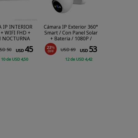
 IP INTERIOR
Cámara IP Exterior 360°
+ WIFI FHD +
Smart / Con Panel Solar
N NOCTURNA
+ Bateria / 1080P /
Detección de
45
53
23
%
SD
50
USD
69
movimiento
USD
USD
OFF
10
de
USD
4
,50
12
de
USD
4
,42
COMPRAR
CONSULTAR