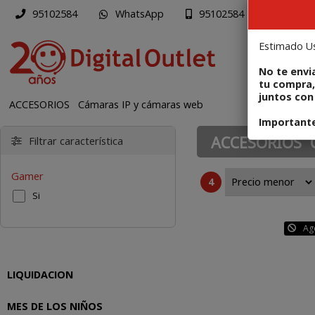
WhatsApp
Mapa
95102584
95102584
Estimado Us
PR
No te envi
tu compra,
juntos con 
ACCESORIOS
Cámaras IP y cámaras web
Importante:
ACCESORIOS
Filtrar característica
Gamer
4
Si
Ag
LIQUIDACION
MES DE LOS NIÑOS