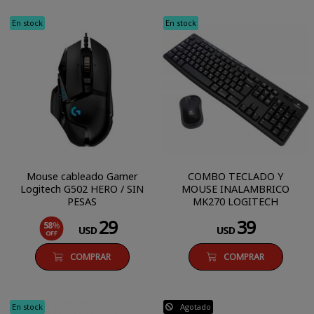
En stock
En stock
Mouse cableado Gamer
COMBO TECLADO Y
Logitech G502 HERO / SIN
MOUSE INALAMBRICO
PESAS
MK270 LOGITECH
29
39
58
%
USD
USD
OFF
COMPRAR
COMPRAR
En stock
Agotado