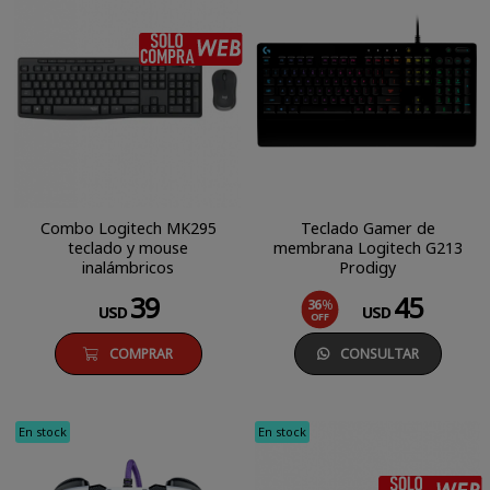
SÓLO COMPRA WEB
Combo Logitech MK295
Teclado Gamer de
teclado y mouse
membrana Logitech G213
inalámbricos
Prodigy
39
45
36
%
USD
USD
OFF
COMPRAR
CONSULTAR
En stock
En stock