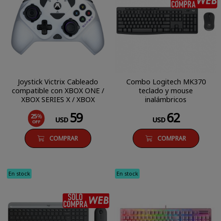
Joystick Victrix Cableado
Combo Logitech MK370
compatible con XBOX ONE /
teclado y mouse
XBOX SERIES X / XBOX
inalámbricos
SERIES S / PC
59
62
25
%
USD
USD
OFF
COMPRAR
COMPRAR
En stock
En stock
SÓLO COMPRA WEB