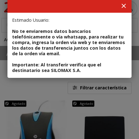
MI COMPRA
Estimado Usuario:
No te enviaremos datos bancarios
telefónicamente o vía whatsapp, para realizar tu
ACCESORIOS
Teclado, mouse y combos
compra, ingresa la orden vía web y te enviaremos
los datos de transferencia juntos con los datos
ACCESORIOS
Teclado, mouse y combos
de la orden vía email.
Importante: Al transferir verifica que el
destinatario sea SILOMAX S.A.
27
Filtrar característica
Agotado
Agotado