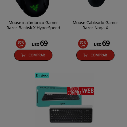
Mouse inalámbrico Gamer
Mouse Cableado Gamer
Razer Basilisk X HyperSpeed
Razer Naga X
69
69
30
%
30
%
USD
USD
OFF
OFF
COMPRAR
COMPRAR
En stock
SÓLO COM