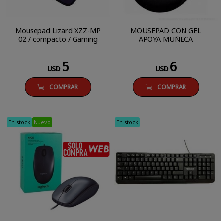
Mousepad Lizard XZZ-MP
MOUSEPAD CON GEL
02 / compacto / Gaming
APOYA MUÑECA
5
6
USD
USD
COMPRAR
COMPRAR
En stock
Nuevo
En stock
SÓLO COMPRA WEB