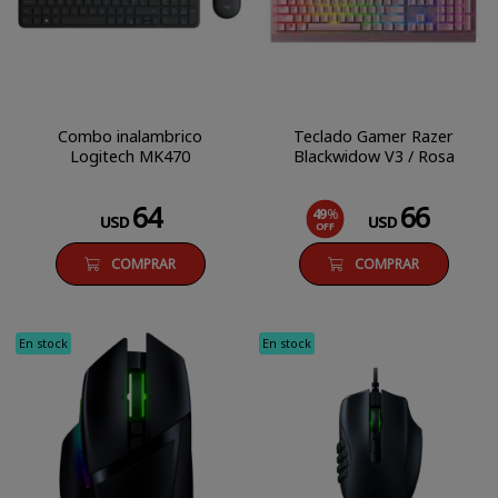
Combo inalambrico
Teclado Gamer Razer
Logitech MK470
Blackwidow V3 / Rosa
64
66
49
%
USD
USD
OFF
COMPRAR
COMPRAR
En stock
En stock