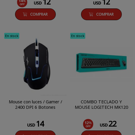
12
12
14
%
USD
USD
OFF
COMPRAR
COMPRAR
En stock
En stock
Mouse con luces / Gamer /
COMBO TECLADO Y
2400 DPI 6 Botones
MOUSE LOGITECH MK120
14
22
12
%
USD
USD
OFF