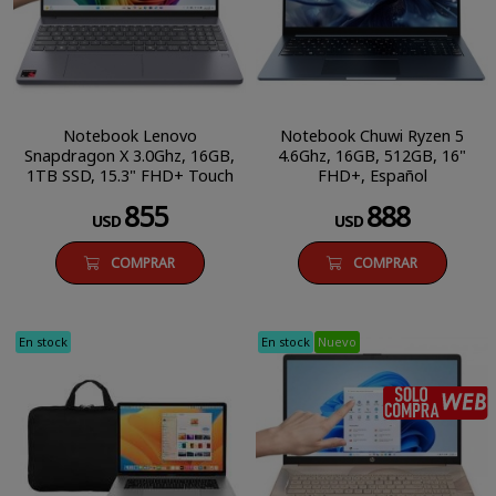
Notebook Lenovo
Notebook Chuwi Ryzen 5
Snapdragon X 3.0Ghz, 16GB,
4.6Ghz, 16GB, 512GB, 16"
1TB SSD, 15.3" FHD+ Touch
FHD+, Español
855
888
USD
USD
COMPRAR
COMPRAR
En stock
En stock
Nuevo