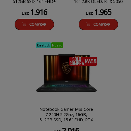
512GB SSD, 16" FHD+
16" 2.8K OLED, RTX 5050
180Hz, RTX 5050 8GB
8GB
1.916
1.965
USD
USD
COMPRAR
COMPRAR
En stock
Nuevo
SÓLO COM
Notebook Gamer MSI Core
7 240H 5.2Ghz, 16GB,
512GB SSD, 15.6" FHD, RTX
5060 8GB
2.016