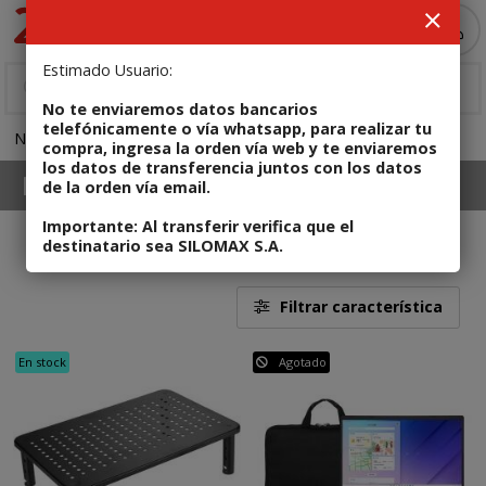
MI COMPRA
Estimado Usuario:
No te enviaremos datos bancarios
telefónicamente o vía whatsapp, para realizar tu
NOTEBOOKS
Notebooks Nuevas
compra, ingresa la orden vía web y te enviaremos
los datos de transferencia juntos con los datos
NOTEBOOKS
Notebooks Nuevas
de la orden vía email.
Importante: Al transferir verifica que el
destinatario sea SILOMAX S.A.
57
Filtrar característica
En stock
Agotado