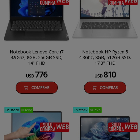
Notebook Lenovo Core i7
Notebook HP Ryzen 5
4.9Ghz, 8GB, 256GB SSD,
4.3Ghz, 8GB, 512GB SSD,
14" FHD
17.3'' FHD
776
810
USD
USD
COMPRAR
COMPRAR
En stock
Nuevo
En stock
Nuevo
SÓLO COMPRA WEB