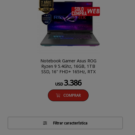
SÓLO COM
Notebook Gamer Asus ROG
Ryzen 9 5.4Ghz, 16GB, 1TB
SSD, 16" FHD+ 165Hz, RTX
5070 8GB
3.386
USD
COMPRAR
Filtrar característica