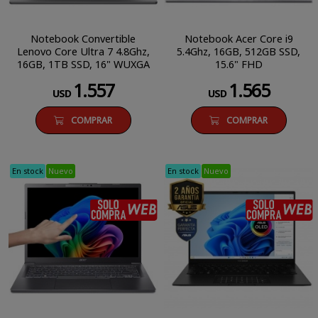
Notebook Convertible
Notebook Acer Core i9
Lenovo Core Ultra 7 4.8Ghz,
5.4Ghz, 16GB, 512GB SSD,
16GB, 1TB SSD, 16" WUXGA
15.6" FHD
Touch
1.557
1.565
USD
USD
COMPRAR
COMPRAR
En stock
Nuevo
En stock
Nuevo
SÓLO COMPRA WEB