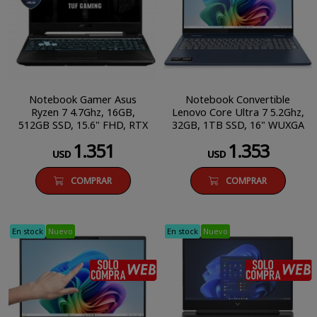
Notebook Gamer Asus
Notebook Convertible
Ryzen 7 4.7Ghz, 16GB,
Lenovo Core Ultra 7 5.2Ghz,
512GB SSD, 15.6" FHD, RTX
32GB, 1TB SSD, 16" WUXGA
3050 4GB Freedos
Touch
1.351
1.353
USD
USD
COMPRAR
COMPRAR
En stock
Nuevo
En stock
Nuevo
SÓLO COMPRA WEB