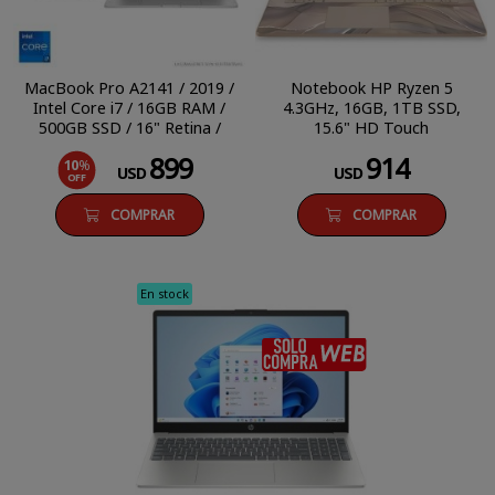
MacBook Pro A2141 / 2019 /
Notebook HP Ryzen 5
Intel Core i7 / 16GB RAM /
4.3GHz, 16GB, 1TB SSD,
500GB SSD / 16" Retina /
15.6" HD Touch
macOS Sonoma
899
914
10
%
USD
USD
OFF
COMPRAR
COMPRAR
En stock
SÓLO COM