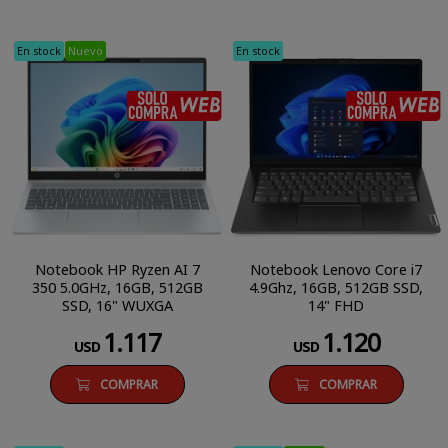
En stock
Nuevo
En stock
SÓLO COMPRA WEB
Notebook HP Ryzen AI 7
Notebook Lenovo Core i7
350 5.0GHz, 16GB, 512GB
4.9Ghz, 16GB, 512GB SSD,
SSD, 16" WUXGA
14" FHD
1.117
1.120
USD
USD
COMPRAR
COMPRAR