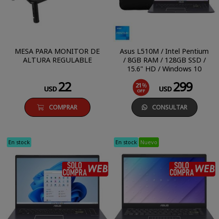
MESA PARA MONITOR DE
Asus L510M / Intel Pentium
ALTURA REGULABLE
/ 8GB RAM / 128GB SSD /
15.6" HD / Windows 10
Home S
22
299
21
%
USD
USD
OFF
COMPRAR
CONSULTAR
En stock
En stock
Nuevo
SÓLO COMPRA WEB