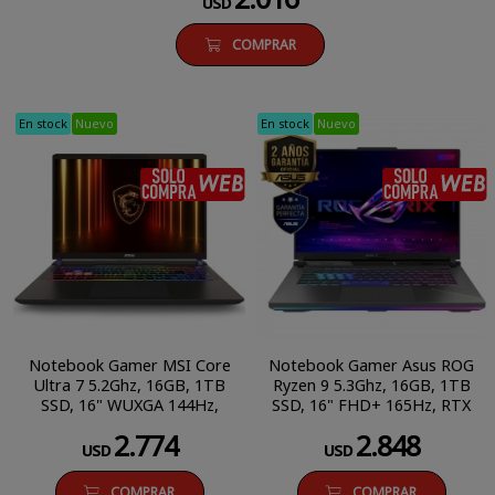
USD
COMPRAR
En stock
Nuevo
En stock
Nuevo
SÓLO COMPRA WEB
Notebook Gamer MSI Core
Notebook Gamer Asus ROG
Ultra 7 5.2Ghz, 16GB, 1TB
Ryzen 9 5.3Ghz, 16GB, 1TB
SSD, 16" WUXGA 144Hz,
SSD, 16" FHD+ 165Hz, RTX
RTX 5070Ti 12GB
5060 8GB
2.774
2.848
USD
USD
COMPRAR
COMPRAR