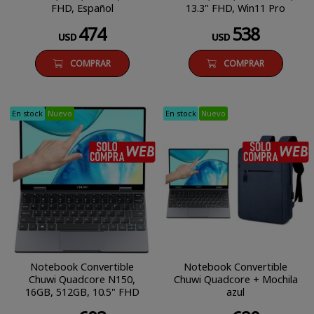
FHD, Español
13.3" FHD, Win11 Pro
474
538
USD
USD
COMPRAR
COMPRAR
En stock
Nuevo
En stock
Nuevo
SÓLO COMPRA WEB
Notebook Convertible
Notebook Convertible
Chuwi Quadcore N150,
Chuwi Quadcore + Mochila
16GB, 512GB, 10.5" FHD
azul
Touch