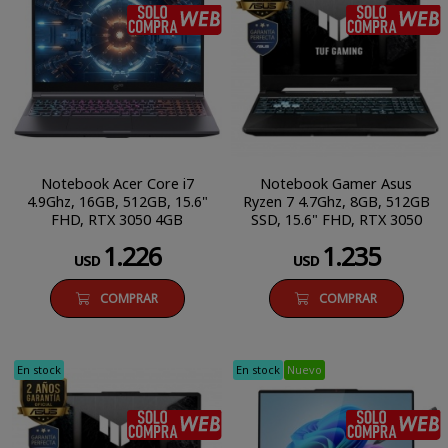
SÓLO COMPRA WEB
Notebook Acer Core i7
Notebook Gamer Asus
4.9Ghz, 16GB, 512GB, 15.6"
Ryzen 7 4.7Ghz, 8GB, 512GB
FHD, RTX 3050 4GB
SSD, 15.6" FHD, RTX 3050
4GB
1.226
1.235
USD
USD
COMPRAR
COMPRAR
En stock
En stock
Nuevo
SÓLO COMPRA WEB