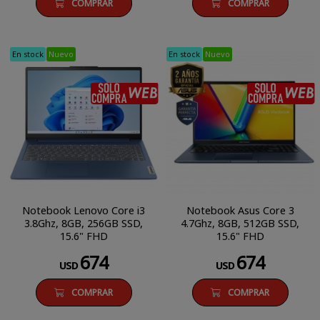
COMPRAR
COMPRAR
En stock
Nuevo
En stock
Nuevo
SÓLO COMPRA WEB
Notebook Lenovo Core i3
Notebook Asus Core 3
3.8Ghz, 8GB, 256GB SSD,
4.7Ghz, 8GB, 512GB SSD,
15.6" FHD
15.6" FHD
674
674
USD
USD
COMPRAR
COMPRAR