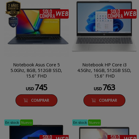
SÓLO COMPRA WEB
Notebook Asus Core 5
Notebook HP Core i3
5.0Ghz, 8GB, 512GB SSD,
4.5Ghz, 16GB, 512GB SSD,
15.6" FHD
15.6" FHD
745
763
USD
USD
COMPRAR
COMPRAR
En stock
Nuevo
En stock
Nuevo
SÓLO COMPRA WEB