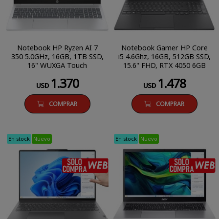
Notebook HP Ryzen AI 7
Notebook Gamer HP Core
350 5.0GHz, 16GB, 1TB SSD,
i5 4.6Ghz, 16GB, 512GB SSD,
16" WUXGA Touch
15.6'' FHD, RTX 4050 6GB
1.370
1.478
USD
USD
COMPRAR
COMPRAR
En stock
Nuevo
En stock
Nuevo
SÓLO COMPRA WEB