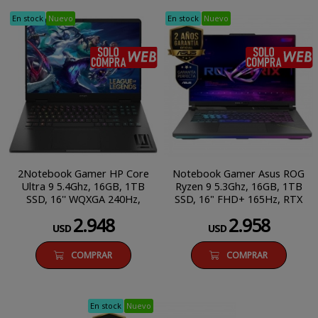
En stock
Nuevo
En stock
Nuevo
SÓLO COMPRA WEB
2Notebook Gamer HP Core
Notebook Gamer Asus ROG
Ultra 9 5.4Ghz, 16GB, 1TB
Ryzen 9 5.3Ghz, 16GB, 1TB
SSD, 16'' WQXGA 240Hz,
SSD, 16" FHD+ 165Hz, RTX
RTX 5070 8GB
5060 8GB
2.948
2.958
USD
USD
COMPRAR
COMPRAR
En stock
Nuevo