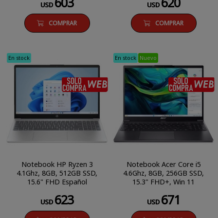
603
620
USD
USD
COMPRAR
COMPRAR
En stock
En stock
Nuevo
SÓLO COMPRA WEB
Notebook HP Ryzen 3
Notebook Acer Core i5
4.1Ghz, 8GB, 512GB SSD,
4.6Ghz, 8GB, 256GB SSD,
15.6" FHD Español
15.3" FHD+, Win 11
623
671
USD
USD