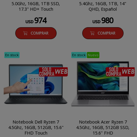
5.0Ghz, 16GB, 1TB SSD,
5.4Ghz, 16GB, 1TB, 14"
17.3'' HD+ Touch
QHD, Español
974
980
USD
USD
COMPRAR
COMPRAR
En stock
En stock
Nuevo
SÓLO COMPRA WEB
Notebook Dell Ryzen 7
Notebook Acer Ryzen 7
4.5Ghz, 16GB, 512GB, 15.6"
4.5Ghz, 16GB, 512GB SSD,
FHD Touch
15.6" FHD