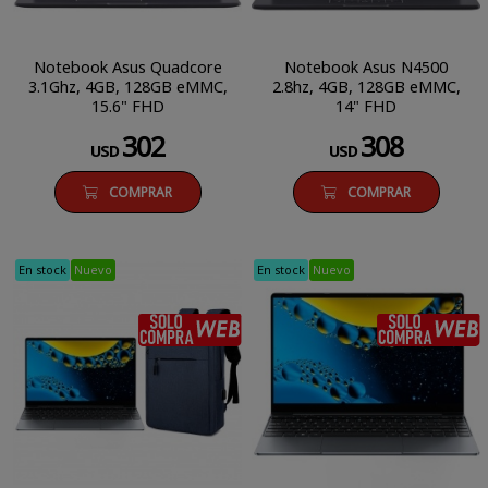
Notebook Asus Quadcore
Notebook Asus N4500
3.1Ghz, 4GB, 128GB eMMC,
2.8hz, 4GB, 128GB eMMC,
15.6" FHD
14" FHD
302
308
USD
USD
COMPRAR
COMPRAR
En stock
Nuevo
En stock
Nuevo
SÓLO COMPRA WEB