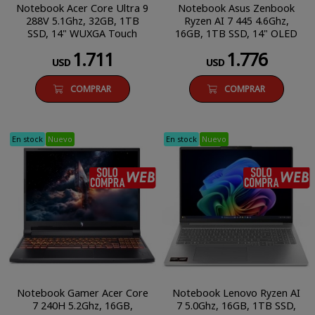
Notebook Acer Core Ultra 9
Notebook Asus Zenbook
288V 5.1Ghz, 32GB, 1TB
Ryzen AI 7 445 4.6Ghz,
SSD, 14" WUXGA Touch
16GB, 1TB SSD, 14" OLED
1.711
1.776
USD
USD
COMPRAR
COMPRAR
En stock
Nuevo
En stock
Nuevo
SÓLO COMPRA WEB
Notebook Gamer Acer Core
Notebook Lenovo Ryzen AI
7 240H 5.2Ghz, 16GB,
7 5.0Ghz, 16GB, 1TB SSD,