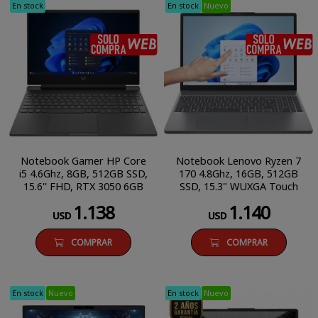
En stock
En stock
Nuevo
SÓLO COMPRA WEB
Notebook Gamer HP Core
Notebook Lenovo Ryzen 7
i5 4.6Ghz, 8GB, 512GB SSD,
170 4.8Ghz, 16GB, 512GB
15.6'' FHD, RTX 3050 6GB
SSD, 15.3" WUXGA Touch
1.138
1.140
USD
USD
COMPRAR
COMPRAR
En stock
Nuevo
En stock
Nuevo