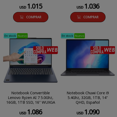
1.015
1.036
USD
USD
COMPRAR
COMPRAR
En stock
Nuevo
En stock
Nuevo
SÓLO COMPRA WEB
Notebook Convertible
Notebook Chuwi Core i9
Lenovo Ryzen AI 7 5.0Ghz,
5.4Ghz, 32GB, 1TB, 14"
16GB, 1TB SSD, 16" WUXGA
QHD, Español
Touch
1.086
1.090
USD
USD