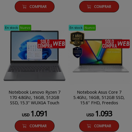
COMPRAR
COMPRAR
En stock
Nuevo
En stock
Nuevo
SÓLO COMPRA WEB
Notebook Lenovo Ryzen 7
Notebook Asus Core 7
170 4.8Ghz, 16GB, 512GB
5.4Ghz, 16GB, 512GB SSD,
SSD, 15.3" WUXGA Touch
15.6" FHD, Freedos
1.091
1.093
USD
USD
COMPRAR
COMPRAR