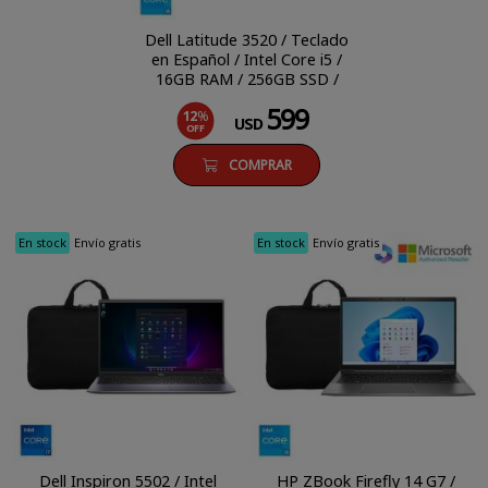
Dell Latitude 3520 / Teclado
en Español / Intel Core i5 /
16GB RAM / 256GB SSD /
15.6'' FHD / Windows 11 Pro
599
12
%
USD
OFF
COMPRAR
En stock
Envío gratis
En stock
Envío gratis
Dell Inspiron 5502 / Intel
HP ZBook Firefly 14 G7 /