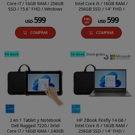
Core i7 / 16GB RAM / 256GB
Intel Core i5 / 16GB RAM /
SSD / 15.6" FHD / Windows
256GB SSD / 14'' FHD /
11 Home
Windows 11 Pro
599
599
14
%
USD
USD
OFF
COMPRAR
COMPRAR
En stock
En stock
Envío gratis
2 en 1 Tablet y Notebook
HP ZBook Firefly 14 G8 /
Dell Rugged 7220 / Intel
Intel Core i5 / 16GB RAM /
Core i7 / 16GB RAM / 240GB
256GB SSD / 14'' FHD /