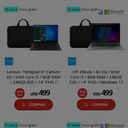
En stock
Envío gratis
En stock
Envío gratis
Lenovo Thinkpad X1 Carbon
HP ZBook 14U G5 / Intel
G5 / Intel Core i5 / 8GB RAM
Core i5 / 8GB RAM / 240GB
/ 240GB SSD / 14" FHD /
SSD / 14'' FHD / Windows 11
Windows 10 Pro
Pro
499
499
17
%
17
%
USD
USD
OFF
OFF
COMPRAR
COMPRAR
En stock
Envío gratis
En stock
Envío gratis