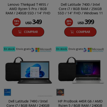
Lenovo Thinkpad T495S /
Dell Latitude 7400 / Intel
AMD Ryzen 5 Pro / 8GB
Core i7 / 8GB RAM / 256GB
RAM / 240GB SSD / 14'' FHD
SSD / 14" FHD / Windows 11
/ Windows 11 Pro
Pro
349
399
19
%
20
%
USD
USD
OFF
OFF
COMPRAR
COMPRAR
En stock
Envío gratis
En stock
Envío gratis
Dell Latitude 7490 / Intel
HP ProBook 445R G6 / AMD
Core i7 / 8GB RAM / 240GB
Ryzen 5 / 8GB RAM / 240GB