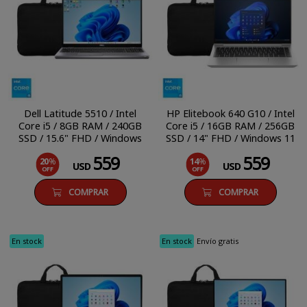
Dell Latitude 5510 / Intel
HP Elitebook 640 G10 / Intel
Core i5 / 8GB RAM / 240GB
Core i5 / 16GB RAM / 256GB
SSD / 15.6" FHD / Windows
SSD / 14" FHD / Windows 11
11 Pro
Pro
559
559
20
%
14
%
USD
USD
OFF
OFF
COMPRAR
COMPRAR
En stock
En stock
Envío gratis