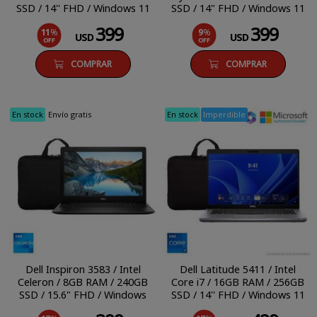
SSD / 14'' FHD / Windows 11
SSD / 14" FHD / Windows 11
Pro
Pro
399
399
11
%
9
%
USD
USD
OFF
OFF
COMPRAR
COMPRAR
En stock
Envío gratis
En stock
Imperdible
Dell Inspiron 3583 / Intel
Dell Latitude 5411 / Intel
Celeron / 8GB RAM / 240GB
Core i7 / 16GB RAM / 256GB
SSD / 15.6" FHD / Windows
SSD / 14'' FHD / Windows 11
10 Home
Pro