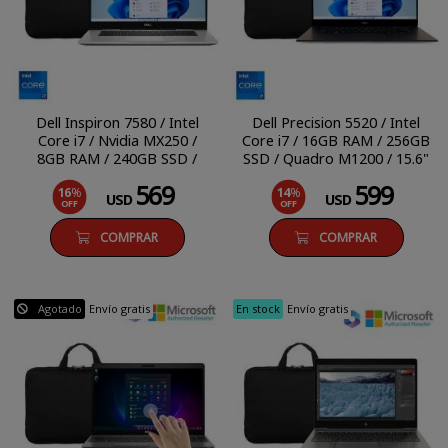
Dell Inspiron 7580 / Intel
Dell Precision 5520 / Intel
Core i7 / Nvidia MX250 /
Core i7 / 16GB RAM / 256GB
8GB RAM / 240GB SSD /
SSD / Quadro M1200 / 15.6"
15.6" FHD / Windows 11 Pro
FHD / Windows 10 Pro
569
599
16
%
14
%
USD
USD
OFF
OFF
COMPRAR
COMPRAR
Agotado
Envío gratis
En stock
Envío gratis