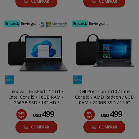
COMPRAR
COMPRAR
En stock
Envío gratis
En stock
Envío gratis
Lenovo ThinkPad L14 G1 /
Dell Precision 7510 / Intel
Intel Core i5 / 16GB RAM /
Core i5 / AMD Radeon / 8GB
256GB SSD / 14'' HD /
RAM / 240GB SSD / 15.6"
Windows 11 Pro
FHD / Windows 10 Pro
499
499
14
%
9
%
USD
USD
OFF
OFF
COMPRAR
COMPRAR