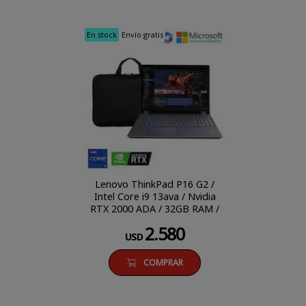
En stock
Envío gratis
Lenovo ThinkPad P16 G2 /
Intel Core i9 13ava / Nvidia
RTX 2000 ADA / 32GB RAM /
1TB SSD / 15.6'' FHD /
2.580
Windows 11 Pro
USD
COMPRAR