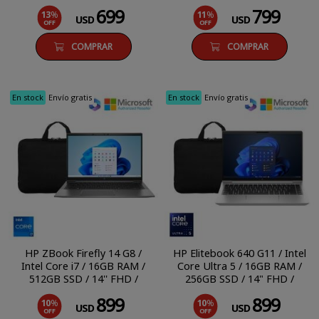
SSD / 12.5'' FHD Táctil /
Windows 11 Pro
699
799
13
%
11
%
Windows 11 Pro
USD
USD
OFF
OFF
COMPRAR
COMPRAR
En stock
Envío gratis
En stock
Envío gratis
HP ZBook Firefly 14 G8 /
HP Elitebook 640 G11 / Intel
Intel Core i7 / 16GB RAM /
Core Ultra 5 / 16GB RAM /
512GB SSD / 14'' FHD /
256GB SSD / 14" FHD /
Windows 11 Pro
Windows 11 Pro
899
899
10
%
10
%
USD
USD
OFF
OFF