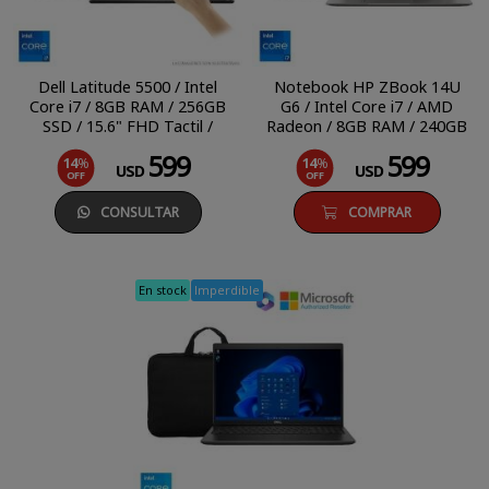
Dell Latitude 5500 / Intel
Notebook HP ZBook 14U
Core i7 / 8GB RAM / 256GB
G6 / Intel Core i7 / AMD
SSD / 15.6" FHD Tactil /
Radeon / 8GB RAM / 240GB
Windows 11 Pro
SSD / 14'' 4K / Windows 11
599
599
14
%
14
%
Pro
USD
USD
OFF
OFF
CONSULTAR
COMPRAR
En stock
Imperdible