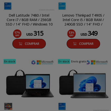
Dell Latitude 7480 / Intel
Lenovo Thinkpad T490S /
Core i7 / 8GB RAM / 256GB
Intel Core i5 / 8GB RAM /
SSD / 14" FHD / Windows 10
240GB SSD / 14'' FHD /
Pro
Windows 11 Pro
315
349
17
%
13
%
USD
USD
OFF
OFF
COMPRAR
COMPRAR
En stock
En stock
Envío gratis