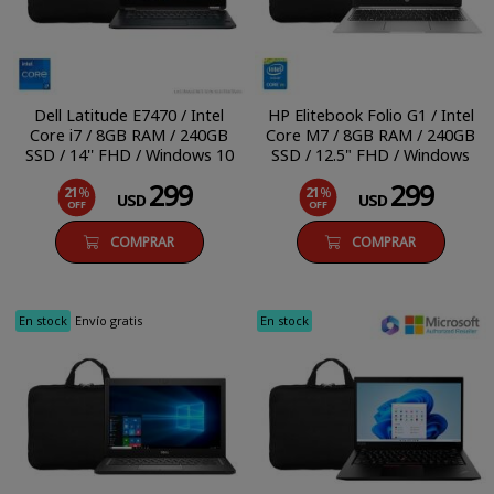
Dell Latitude E7470 / Intel
HP Elitebook Folio G1 / Intel
Core i7 / 8GB RAM / 240GB
Core M7 / 8GB RAM / 240GB
SSD / 14'' FHD / Windows 10
SSD / 12.5" FHD / Windows
Pro
10 Pro
299
299
21
%
21
%
USD
USD
OFF
OFF
COMPRAR
COMPRAR
En stock
Envío gratis
En stock