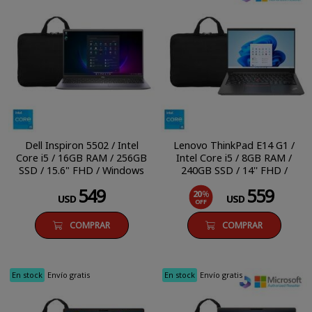
Dell Inspiron 5502 / Intel
Lenovo ThinkPad E14 G1 /
Core i5 / 16GB RAM / 256GB
Intel Core i5 / 8GB RAM /
SSD / 15.6" FHD / Windows
240GB SSD / 14'' FHD /
11 Home
Windows 11 Pro
549
559
20
%
USD
USD
OFF
COMPRAR
COMPRAR
En stock
Envío gratis
En stock
Envío gratis