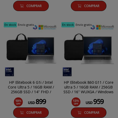
COMPRAR
COMPRAR
En stock
Envío gratis
En stock
Envío gratis
HP Elitebook 6 G1i / Intel
HP Elitebook 860 G11 / Core
Core Ultra 5 / 16GB RAM /
ultra 5 / 16GB RAM / 256GB
256GB SSD / 14" FHD /
SSD / 16" WUXGA / Windows
Windows 11 Pro
11 Pro
899
959
10
%
13
%
USD
USD
OFF
OFF
COMPRAR
COMPRAR