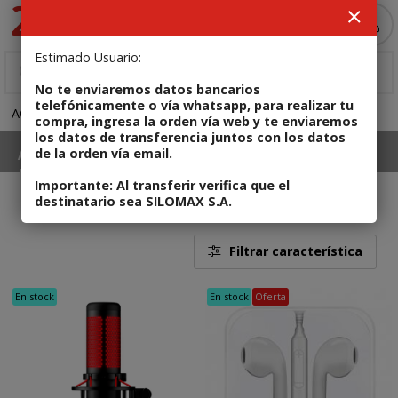
MI COMPRA
Estimado Usuario:
No te enviaremos datos bancarios
telefónicamente o vía whatsapp, para realizar tu
ACCESORIOS
Parlantes, auriculares y micrófonos
compra, ingresa la orden vía web y te enviaremos
los datos de transferencia juntos con los datos
ACCESORIOS
de la orden vía email.
Parlantes, auriculares y micrófonos
Importante: Al transferir verifica que el
destinatario sea SILOMAX S.A.
Parlantes para PC, Kit de parlantes 2.1 y 5.1, placas de
23
sonido, vinchas, microfonos
Filtrar característica
En stock
En stock
Oferta