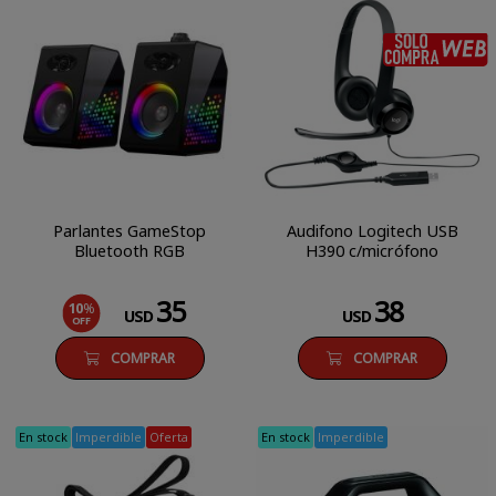
Parlantes GameStop
Audifono Logitech USB
Bluetooth RGB
H390 c/micrófono
35
38
10
%
USD
USD
OFF
COMPRAR
COMPRAR
En stock
Imperdible
Oferta
En stock
Imperdible