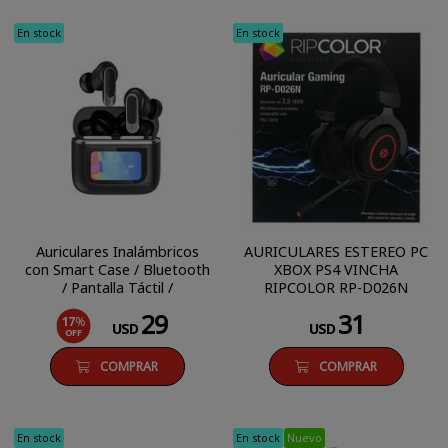
En stock
En stock
Auriculares Inalámbricos
AURICULARES ESTEREO PC
con Smart Case / Bluetooth
XBOX PS4 VINCHA
/ Pantalla Táctil /
RIPCOLOR RP-D026N
Cancelación Ruido
29
31
17
%
USD
USD
OFF
COMPRAR
COMPRAR
En stock
En stock
Nuevo