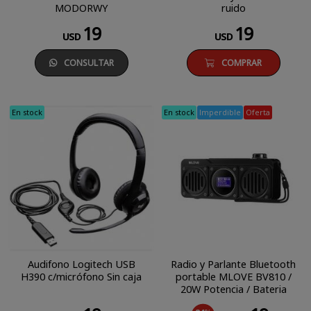
MODORWY
ruido
19
19
USD
USD
CONSULTAR
COMPRAR
En stock
En stock
Imperdible
Oferta
Audifono Logitech USB
Radio y Parlante Bluetooth
H390 c/micrófono Sin caja
portable MLOVE BV810 /
20W Potencia / Bateria
Recargable