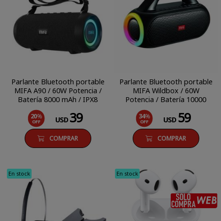
Parlante Bluetooth portable
Parlante Bluetooth portable
MIFA A90 / 60W Potencia /
MIFA Wildbox / 60W
Batería 8000 mAh / IPX8
Potencia / Batería 10000
mAh / IP6X
39
59
20
%
34
%
USD
USD
OFF
OFF
COMPRAR
COMPRAR
En stock
En stock