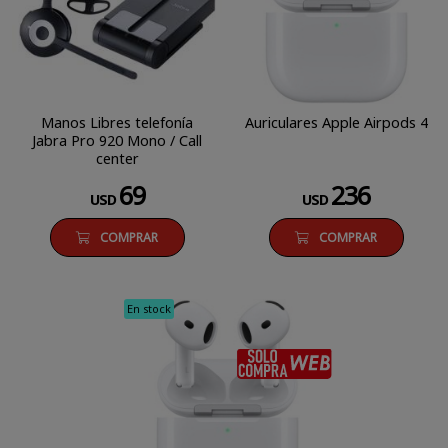
Manos Libres telefonía
Auriculares Apple Airpods 4
Jabra Pro 920 Mono / Call
center
69
236
USD
USD
COMPRAR
COMPRAR
En stock
SÓLO COM