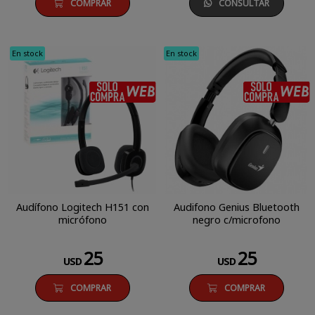
COMPRAR
CONSULTAR
En stock
En stock
SÓLO COMPRA WEB
Audífono Logitech H151 con
Audifono Genius Bluetooth
micrófono
negro c/microfono
25
25
USD
USD
COMPRAR
COMPRAR