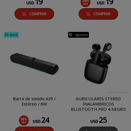
19
19
24
%
USD
USD
OFF
COMPRAR
COMPRAR
En stock
Agotado
Barra de sonido A39 /
AURICULARES STEREO
Estéreo / 6W
INALAMBRICOS
BLUETOOTH PRO 4 NEGRO
24
25
59
%
USD
USD
OFF