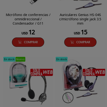
Micrófono de conferencias /
Auriculares Genius HS-04S
omnidireccional /
c/micrófono single jack 3.5
Condensador / G11
mm
12
15
USD
USD
COMPRAR
COMPRAR
En stock
Nuevo
En stock
SÓLO COMPRA WEB