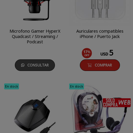
Microfono Gamer HyperX
Auriculares compatibles
Quadcast / Streaming /
iPhone / Puerto Jack
Podcast
5
17
%
USD
OFF
CONSULTAR
COMPRAR
En stock
En stock