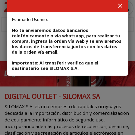
MI COMPRA
Estimado Usuario:
No te enviaremos datos bancarios
telefónicamente o vía whatsapp, para realizar tu
compra, ingresa la orden vía web y te enviaremos
Nuestra empresa
los datos de transferencia juntos con los datos
de la orden vía email.
Importante: Al transferir verifica que el
destinatario sea SILOMAX S.A.
DIGITAL OUTLET - SILOMAX SA
SILOMAX S.A. es una empresa de capitales uruguayos
dedicada a la importación, distribución y comercialización
de equipamiento informático de segundo uso,
incorporando además procesos de recolección, desarme,
clasificación y segregación de artículos electrónicos en