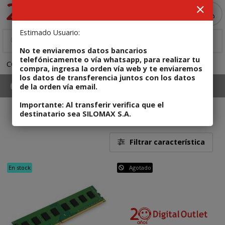
MI COMPRA
Estimado Usuario:
No te enviaremos datos bancarios
telefónicamente o vía whatsapp, para realizar tu
COMPUTADORAS
Componentes de PC
Memorias RAM
compra, ingresa la orden vía web y te enviaremos
los datos de transferencia juntos con los datos
Componentes de PC
Memorias RAM
de la orden vía email.
Memoria DIMM, DDR, DDR2, SODIMM, Memoria para
Importante: Al transferir verifica que el
notebook,
destinatario sea SILOMAX S.A.
2
Filtrar característica
En stock
Agotado