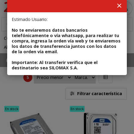
MI COMPRA
Estimado Usuario:
No te enviaremos datos bancarios
telefónicamente o vía whatsapp, para realizar tu
COMPUTADORAS
Componentes de PC
compra, ingresa la orden vía web y te enviaremos
los datos de transferencia juntos con los datos
Almacenamiento HDD SSD
de la orden vía email.
Componentes de PC
Importante: Al transferir verifica que el
Almacenamiento HDD SSD
destinatario sea SILOMAX S.A.
disco SATA , disco IDE, disco externo
5
Filtrar característica
En stock
En stock