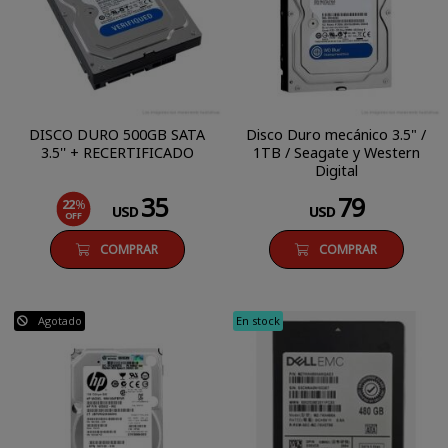
DISCO DURO 500GB SATA
Disco Duro mecánico 3.5" /
3.5'' + RECERTIFICADO
1TB / Seagate y Western
Digital
35
79
22
%
USD
USD
OFF
COMPRAR
COMPRAR
Agotado
En stock