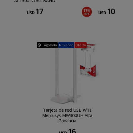
AC1300 DUAL BAND
17
10
17
%
USD
USD
OFF
Agotado
Novedad
Oferta
Tarjeta de red USB WiFI
Mercusys MW300UH Alta
Ganancia
16
USD