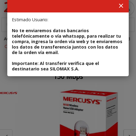
Enviar a email
MI COMPRA
Estimado Usuario:
No te enviaremos datos bancarios
telefónicamente o vía whatsapp, para realizar tu
ACCESORIOS
Conectividad
Tarjetas de WiFi - Bluetooth USB
compra, ingresa la orden vía web y te enviaremos
Código: 6957939000325
los datos de transferencia juntos con los datos
de la orden vía email.
En stock
Novedad
Oferta
Importante: Al transferir verifica que el
Tarjeta de red WiFi USB Mercusys N150
destinatario sea SILOMAX S.A.
150 Mbps
Enviar