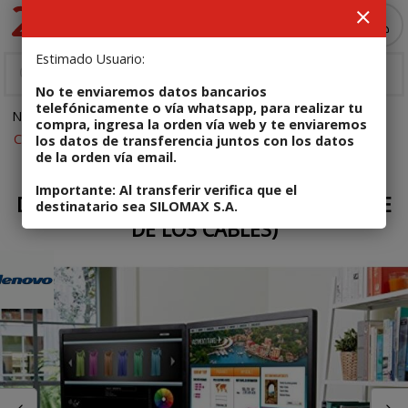
Enviar a email
MI COMPRA
Estimado Usuario:
No te enviaremos datos bancarios
telefónicamente o vía whatsapp, para realizar tu
NOTEBOOKS
Accesorios para Notebooks
compra, ingresa la orden vía web y te enviaremos
Código: DOCKSTATIONHP
los datos de transferencia juntos con los datos
de la orden vía email.
En stock
Importante: Al transferir verifica que el
DOCK STATION HP hstnn-ix10 (LIBERATE
destinatario sea SILOMAX S.A.
DE LOS CABLES)
Enviar