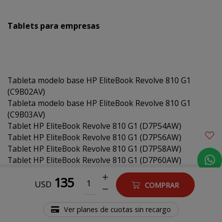
Tablets para empresas
Tableta modelo base HP EliteBook Revolve 810 G1
(C9B02AV)
Tableta modelo base HP EliteBook Revolve 810 G1
(C9B03AV)
Tablet HP EliteBook Revolve 810 G1 (D7P54AW)
Tablet HP EliteBook Revolve 810 G1 (D7P56AW)
Tablet HP EliteBook Revolve 810 G1 (D7P58AW)
Tablet HP EliteBook Revolve 810 G1 (D7P60AW)
Tablet modelo base HP EliteBook Revolve 810 G3
135
(DUMEBR810G3AVPRE)
USD
COMPRAR
HP EliteBook Revolve 810 G2 Tablet
(DUMHPEBR810G2TPRE)
Ver planes de cuotas sin recargo
Tableta modelo base HP EliteBook Revolve 810 G1