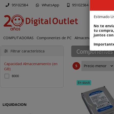
WhatsApp
Mapa
95102584
95102584
Estimado Us
PR
No te envi
tu compra,
juntos con 
COMPUTADORAS
Componentes de PC
Almacenamiento HDD 
Importante:
Componentes 
Filtrar característica
disco SATA , disco I
Capacidad Almacenamiento (en
5
GB)
8000
En stock
LIQUIDACION