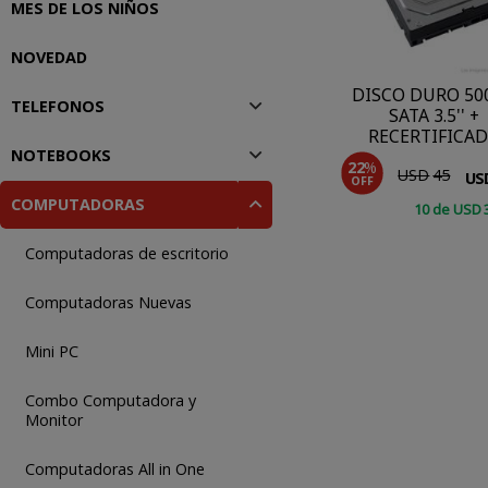
MES DE LOS NIÑOS
NOVEDAD
DISCO DURO 50
TELEFONOS
SATA 3.5'' +
RECERTIFICA
NOTEBOOKS
22
%
USD
45
US
OFF
COMPUTADORAS
10
de
USD
COMPRAR
Computadoras de escritorio
Computadoras Nuevas
Mini PC
Combo Computadora y
Monitor
Computadoras All in One