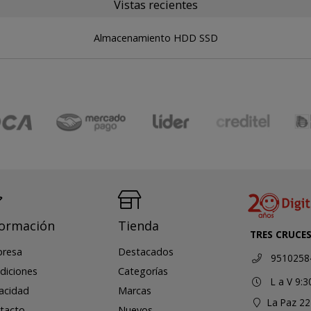
Vistas recientes
Almacenamiento HDD SSD
formación
Tienda
TRES CRUCE
resa
Destacados
9510258
diciones
Categorías
L a V 9:3
vacidad
Marcas
La Paz 22
tacto
Nuevos