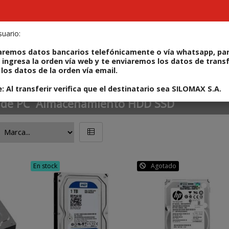
uario:
ODUCTOS
REPARÁ TU IPHONE
ALQUILERES
CONT
aremos datos bancarios telefónicamente o vía whatsapp, par
 ingresa la orden vía web y te enviaremos los datos de trans
los datos de la orden vía email.
SSD
 Al transferir verifica que el destinatario sea SILOMAX S.A.
de PC
Almacenamiento HDD SSD
DE, disco externo
En stock
Agotado