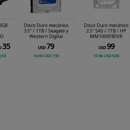
0GB
Disco Duro mecánico
Disco Duro mecánico
3.5" / 1TB / Seagate y
2.5" SAS / 1TB / HP
DO
Western Digital
MM1000FBFVR
35
79
99
D
USD
USD
3
,50
10
de
USD
7
,90
10
de
USD
9
,90
COMPRAR
CONSULTAR