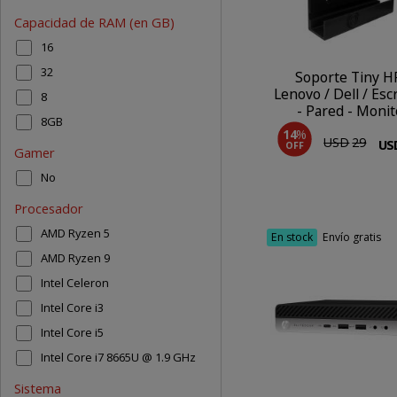
Capacidad de RAM (en GB)
16
32
Soporte Tiny H
Lenovo / Dell / Escr
8
- Pared - Monit
8GB
14
%
USD
29
US
OFF
Gamer
No
COMPRAR
Procesador
AMD Ryzen 5
En stock
Envío gratis
AMD Ryzen 9
Intel Celeron
Intel Core i3
Intel Core i5
Intel Core i7 8665U @ 1.9 GHz
Sistema