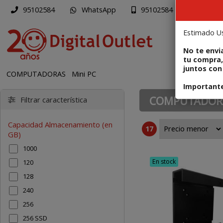
WhatsApp
Mapa
95102584
95102584
Estimado Us
PR
No te envi
tu compra,
juntos con 
COMPUTADORAS
Mini PC
Importante:
COMPUTADOR
Filtrar característica
Capacidad Almacenamiento (en
17
GB)
1000
En stock
120
128
240
256
256 SSD