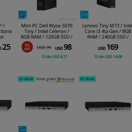
P /
Mini PC Dell Wyse 5070
Lenovo Tiny M73 / Inte
itorio
Tiny / Intel Celeron /
Core i3 4ta Gen / 8GB
or
8GB RAM / 120GB SSD /
RAM / 240GB SSD /
Windows 10 Pro
Windows 10 Pro
25
98
169
1
%
USD
99
D
USD
USD
OFF
12
de
USD
8
,17
12
de
USD
14
,08
COMPRAR
COMPRAR
En stock
Envío gratis
En stock