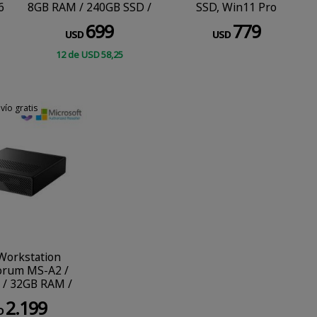
6
8GB RAM / 240GB SSD /
SSD, Win11 Pro
1
Windows 11 Pro
699
779
USD
USD
12
de
USD
58
,25
CONSULTAR
COMPRAR
vío gratis
O COMPRA WEB
Workstation
orum MS-A2 /
 / 32GB RAM /
 / Windows 11
2.199
Pro
D