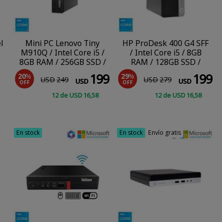
l
Mini PC Lenovo Tiny
HP ProDesk 400 G4 SFF
M910Q / Intel Core i5 /
/ Intel Core i5 / 8GB
8GB RAM / 256GB SSD /
RAM / 128GB SSD /
Windows 10 Pro
Windows 10 Pro
199
199
20
%
29
%
USD
249
USD
279
USD
USD
OFF
OFF
12
de
USD
16
,58
12
de
USD
16
,58
COMPRAR
COMPRAR
En stock
En stock
Envío gratis