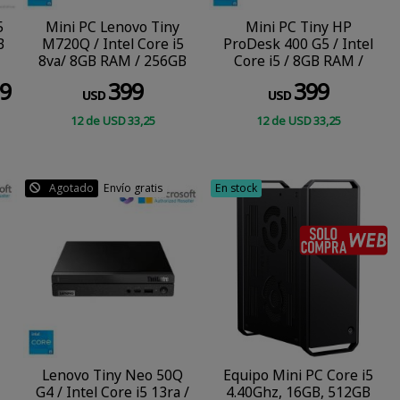
5
Mini PC Lenovo Tiny
Mini PC Tiny HP
B
M720Q / Intel Core i5
ProDesk 400 G5 / Intel
8va/ 8GB RAM / 256GB
Core i5 / 8GB RAM /
SSD / Windows 11 Pro
256GB SSD / Windows
9
399
399
11 Pro
USD
USD
12
de
USD
33
,25
12
de
USD
33
,25
COMPRAR
COMPRAR
Agotado
Envío gratis
En stock
Lenovo Tiny Neo 50Q
Equipo Mini PC Core i5
G4 / Intel Core i5 13ra /
4.40Ghz, 16GB, 512GB