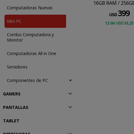
16GB RAM / 256G
Computadoras Nuevas
/ Windows 11 P
399
USD
Mini PC
12
de
USD
33
,25
COMPRAR
Combo Computadora y
Monitor
Computadoras All in One
Servidores
Componentes de PC
GAMERS
PANTALLAS
TABLET