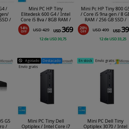
G4 /
Mini PC HP Tiny
Mini Pc HP Tiny 800 G
 gen/
Elitedesk 600 G4 / Intel
/ Core i5 9na gen / 8 G
SSD /
Core i5 8va / 8GB RAM /
RAM / 256 GB SSD /
ro
256GB SSD / Windows
Windows 11 Pro
369
39
14
%
20
%
USD
429
USD
499
11 Pro
USD
USD
OFF
OFF
12
de
USD
30
,75
12
de
USD
33
,25
COMPRAR
COMPRAR
Agotado
Destacado
En stock
Envío gratis
Envío gratis
05 G5
Mini PC Tiny Dell
Mini PC Dell Tiny
ro /
Optiplex / Intel Core i7
Optiplex 3070 / Intel