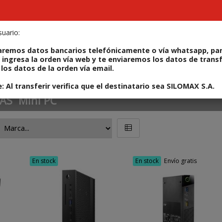
uario:
ODUCTOS
REPARÁ TU IPHONE
ALQUILERES
CONT
aremos datos bancarios telefónicamente o vía whatsapp, par
 ingresa la orden vía web y te enviaremos los datos de trans
los datos de la orden vía email.
 Al transferir verifica que el destinatario sea SILOMAX S.A.
AS
Mini PC
En stock
En stock
Envío gratis