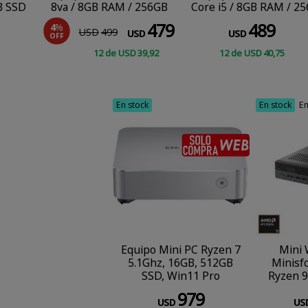
B SSD
8va / 8GB RAM / 256GB
Core i5 / 8GB RAM / 25
ro
SSD / Windows 11 Pro
SSD SSD / Windows 1
479
489
4
%
USD
499
Pro
USD
USD
OFF
12
de
USD
39
,92
12
de
USD
40
,75
CONSULTAR
COMPRAR
En stock
En stock
En
SÓL
Equipo Mini PC Ryzen 7
Mini 
5.1Ghz, 16GB, 512GB
Minisf
SSD, Win11 Pro
Ryzen 9
1TB SSD
979
USD
US