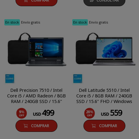
COMPRAR
CONSULTAR
En stock
Envío gratis
En stock
Envío gratis
Dell Precision 7510 / Intel
Dell Latitude 5510 / Intel
Core i5 / AMD Radeon / 8GB
Core i5 / 8GB RAM / 240GB
RAM / 240GB SSD / 15.6"
SSD / 15.6" FHD / Windows
FHD / Windows 10 Pro
11 Pro
499
559
9
%
20
%
USD
USD
OFF
OFF
COMPRAR
COMPRAR