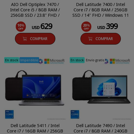
AIO Dell Optiplex 7470 /
Dell Latitude 7400 / Intel
Intel Core i5 / 8GB RAM /
Core i7 / 8GB RAM / 256GB
256GB SSD / 23.8'' FHD /
SSD / 14" FHD / Windows 11
Windows 11 Home
Pro
629
399
10
%
20
%
USD
USD
OFF
OFF
COMPRAR
COMPRAR
En stock
Imperdible
En stock
Envío gratis
Dell Latitude 5411 / Intel
Dell Latitude 7490 / Intel
Core i7 / 16GB RAM / 256GB
Core i7 / 8GB RAM / 240GB