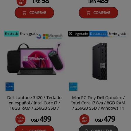
98
489
USD
USD
OFF
COMPRAR
COMPRAR
En stock
Envío gratis
Agotado
Destacado
Envío gratis
Dell Latitude 3420 / Teclado
Mini PC Tiny Dell Optiplex /
en español / Intel Core i7 /
Intel Core i7 8va / 8GB RAM
16GB RAM / 256GB SSD /
/ 256GB SSD / Windows 11
14" FHD / Windows 11 Pro
Pro
499
479
17
%
4
%
USD
USD
OFF
OFF