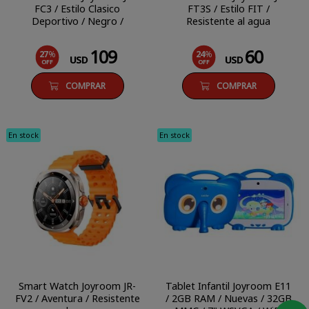
FC3 / Estilo Clasico
FT3S / Estilo FIT /
Deportivo / Negro /
Resistente al agua
Resistente al agua
109
60
27
%
24
%
USD
USD
OFF
OFF
COMPRAR
COMPRAR
En stock
En stock
Smart Watch Joyroom JR-
Tablet Infantil Joyroom E11
FV2 / Aventura / Resistente
/ 2GB RAM / Nuevas / 32GB