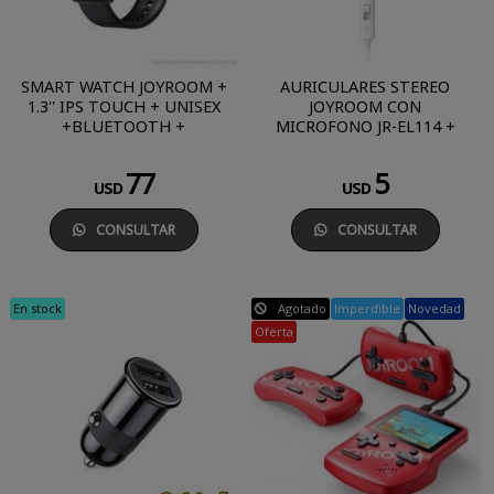
SMART WATCH JOYROOM +
AURICULARES STEREO
1.3'' IPS TOUCH + UNISEX
JOYROOM CON
+BLUETOOTH +
MICROFONO JR-EL114 +
APLICACION + IP68
BLANCO
77
5
USD
USD
CONSULTAR
CONSULTAR
En stock
Agotado
Imperdible
Novedad
Oferta