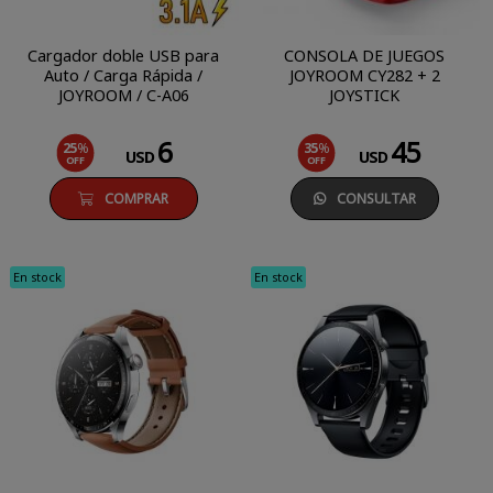
Cargador doble USB para
CONSOLA DE JUEGOS
Auto / Carga Rápida /
JOYROOM CY282 + 2
JOYROOM / C-A06
JOYSTICK
6
45
25
%
35
%
USD
USD
OFF
OFF
COMPRAR
CONSULTAR
En stock
En stock