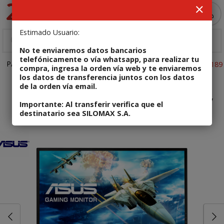
Enviar a email
MI COMPRA
Estimado Usuario:
No te enviaremos datos bancarios
telefónicamente o vía whatsapp, para realizar tu
PANTALLAS
Monitores Recertificados
Código: 4718017341189
compra, ingresa la orden vía web y te enviaremos
los datos de transferencia juntos con los datos
de la orden vía email.
En stock
Monitor Gamer Asus 24" FHD / 165 Hz /
Importante: Al transferir verifica que el
destinatario sea SILOMAX S.A.
0.5 ms / VG248QG
Enviar