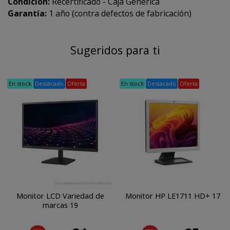
Condición:
Recertificado - Caja Generica
Garantía:
1 año (contra defectos de fabricación)
Sugeridos para ti
En stock
Destacado
Oferta
En stock
Destacado
Oferta
Monitor LCD Variedad de
Monitor HP LE1711 HD+ 17
marcas 19