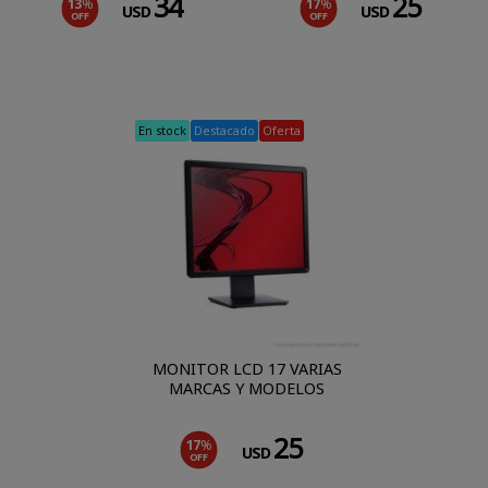
34
25
13
%
17
%
USD
USD
OFF
OFF
En stock
Destacado
Oferta
MONITOR LCD 17 VARIAS
MARCAS Y MODELOS
25
17
%
USD
OFF