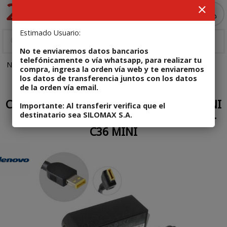
Enviar a email
MI COMPRA
Estimado Usuario:
No te enviaremos datos bancarios
telefónicamente o vía whatsapp, para realizar tu
NOTEBOOKS
Cargadores
Código: CNBLENOVO021
compra, ingresa la orden vía web y te enviaremos
los datos de transferencia juntos con los datos
de la orden vía email.
En stock
CARGADOR ORIGINAL LENOVO TIPO MINI
Importante: Al transferir verifica que el
destinatario sea SILOMAX S.A.
USB PARA TABLETAS + 36W + 12V + 3A +
C36 MINI
Enviar