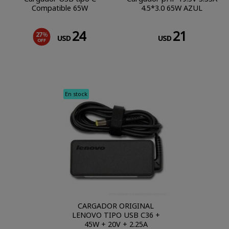
Compatible 65W
4.5*3.0 65W AZUL
24
21
27
%
USD
USD
OFF
En stock
CARGADOR ORIGINAL
LENOVO TIPO USB C36 +
45W + 20V + 2.25A