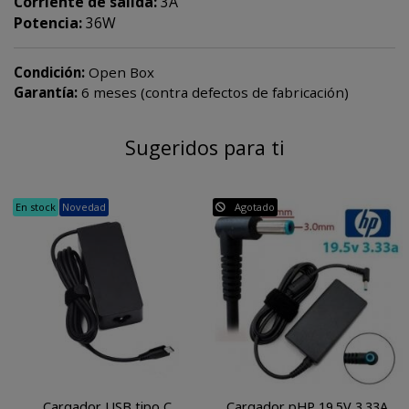
Corriente de salida:
3A
Potencia:
36W
Condición:
Open Box
Garantía:
6 meses (contra defectos de fabricación)
Sugeridos para ti
En stock
Novedad
Agotado
Cargador USB tipo C
Cargador pHP 19.5V 3.33A