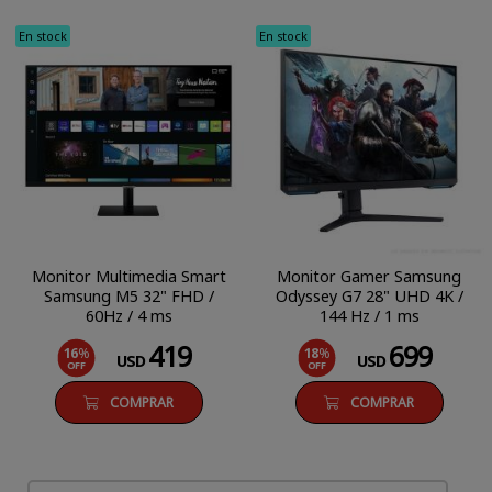
En stock
En stock
Monitor Multimedia Smart
Monitor Gamer Samsung
Samsung M5 32" FHD /
Odyssey G7 28" UHD 4K /
60Hz / 4 ms
144 Hz / 1 ms
419
699
16
%
18
%
USD
USD
OFF
OFF
COMPRAR
COMPRAR