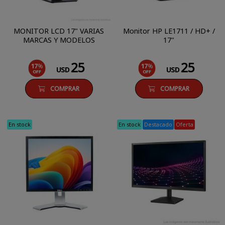
MONITOR LCD 17" VARIAS
Monitor HP LE1711 / HD+ /
MARCAS Y MODELOS
17"
25
25
17
%
17
%
USD
USD
OFF
OFF
COMPRAR
COMPRAR
En stock
En stock
Destacado
Oferta