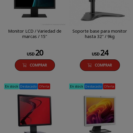
Monitor LCD / Variedad de
Soporte base para monitor
marcas / 15"
hasta 32'' / 9kg
20
24
USD
USD
COMPRAR
COMPRAR
En stock
Destacado
Oferta
En stock
Destacado
Oferta