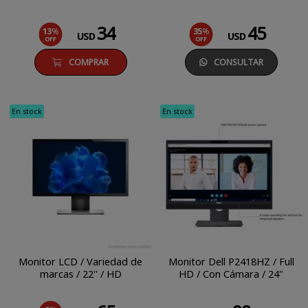
34
45
13
%
35
%
USD
USD
OFF
OFF
COMPRAR
CONSULTAR
En stock
En stock
Monitor LCD / Variedad de
Monitor Dell P2418HZ / Full
marcas / 22'' / HD
HD / Con Cámara / 24"