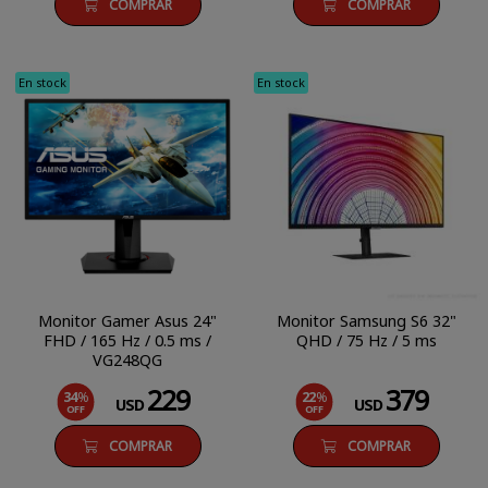
COMPRAR
COMPRAR
En stock
En stock
Monitor Gamer Asus 24"
Monitor Samsung S6 32"
FHD / 165 Hz / 0.5 ms /
QHD / 75 Hz / 5 ms
VG248QG
229
379
34
%
22
%
USD
USD
OFF
OFF
COMPRAR
COMPRAR