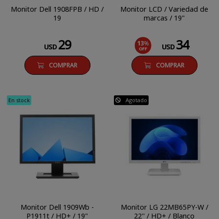
Monitor Dell 1908FPB / HD /
Monitor LCD / Variedad de
19
marcas / 19"
29
34
13
%
USD
USD
OFF
COMPRAR
COMPRAR
En stock
Agotado
Monitor Dell 1909Wb -
Monitor LG 22MB65PY-W /
P1911t / HD+ / 19"
22'' / HD+ / Blanco