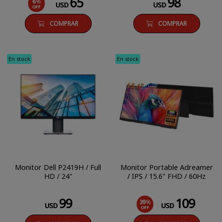
65
98
6
%
USD
USD
OFF
COMPRAR
COMPRAR
En stock
En stock
Monitor Dell P2419H / Full
Monitor Portable Adreamer
HD / 24"
/ IPS / 15.6" FHD / 60Hz
99
109
39
%
USD
USD
OFF