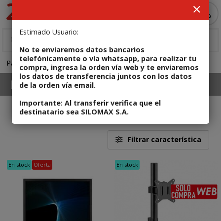
MI COMPRA
Estimado Usuario:
No te enviaremos datos bancarios
telefónicamente o vía whatsapp, para realizar tu
PANTALLAS
Monitores Recertificados
compra, ingresa la orden vía web y te enviaremos
los datos de transferencia juntos con los datos
PANTALLAS
Monitores Recertificados
de la orden vía email.
Importante: Al transferir verifica que el
destinatario sea SILOMAX S.A.
16
Filtrar característica
En stock
Oferta
En stock