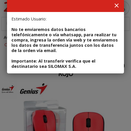
Enviar a email
MI COMPRA
Estimado Usuario:
No te enviaremos datos bancarios
telefónicamente o vía whatsapp, para realizar tu
ACCESORIOS
Teclado, mouse y combos
compra, ingresa la orden vía web y te enviaremos
Código: 4710268259770
los datos de transferencia juntos con los datos
de la orden vía email.
En stock
Importante: Al transferir verifica que el
MOUSE INALAMBRICO GENIUS NX-7000
destinatario sea SILOMAX S.A.
ROJO
Enviar