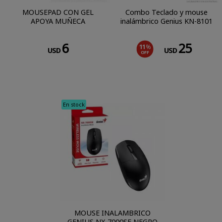
MOUSEPAD CON GEL
Combo Teclado y mouse
APOYA MUÑECA
inalámbrico Genius KN-8101
6
25
11
%
USD
USD
OFF
En stock
MOUSE INALAMBRICO
GENIUS NX-7000SE NEGRO