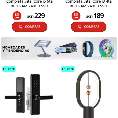
Completa Intel Core i5 6ta
Completa Intel Core i3 4ta
8GB RAM 240GB SSD
8GB RAM 240GB SSD
Monitor LCD 19 Windows 10
Monitor LCD 19 Windows 10
229
189
8
%
5
%
Pro
Pro
USD
USD
OFF
OFF
COMPRAR
COMPRAR
En stock
En stock