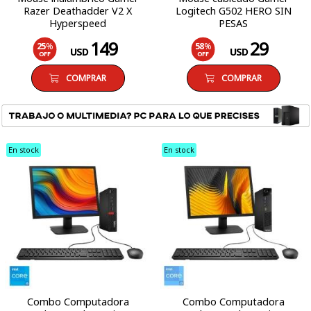
Razer Deathadder V2 X
Logitech G502 HERO SIN
Hyperspeed
PESAS
149
29
25
%
58
%
USD
USD
OFF
OFF
COMPRAR
COMPRAR
En stock
En stock
Combo Computadora
Combo Computadora