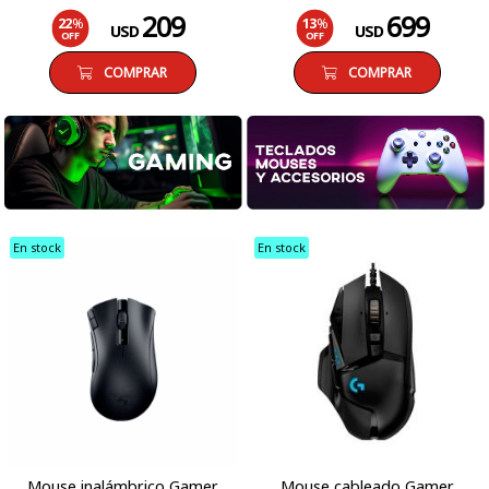
209
699
22
%
13
%
USD
USD
OFF
OFF
COMPRAR
COMPRAR
En stock
En stock
Mouse inalámbrico Gamer
Mouse cableado Gamer