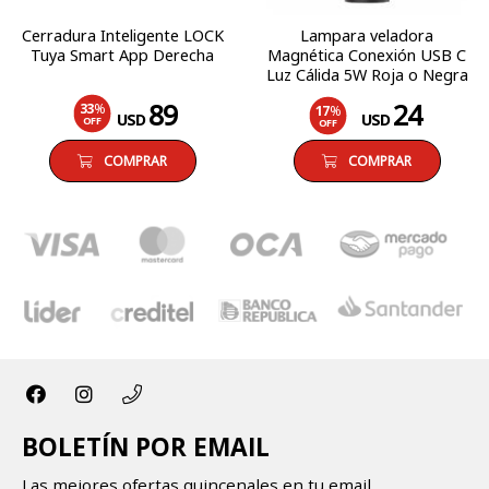
Cerradura Inteligente LOCK
Lampara veladora
Tuya Smart App Derecha
Magnética Conexión USB C
Luz Cálida 5W Roja o Negra
89
24
33
%
17
%
USD
USD
OFF
OFF
COMPRAR
COMPRAR
BOLETÍN POR EMAIL
Las mejores ofertas quincenales en tu email