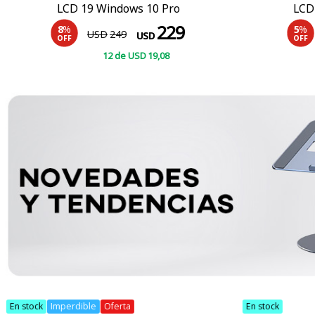
LCD 19 Windows 10 Pro
LCD
229
8
%
5
%
USD
249
USD
OFF
OFF
12
de
USD
19
,08
COMPRAR
En stock
Imperdible
Oferta
En stock