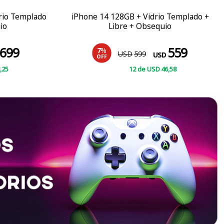
rio Templado
iPhone 14 128GB + Vidrio Templado +
io
Libre + Obsequio
699
559
7
%
USD
599
USD
OFF
,25
12
de
USD
46
,58
COMPRAR