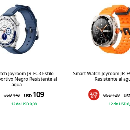
ch Joyroom JR-FC3 Estilo
Smart Watch Joyroom JR-F
ortivo Negro Resistente al
Resistente al ag
agua
109
23
%
USD
149
USD
129
USD
US
OFF
12
de
USD
9
,08
12
de
USD
8
COMPRAR
COMPRAR