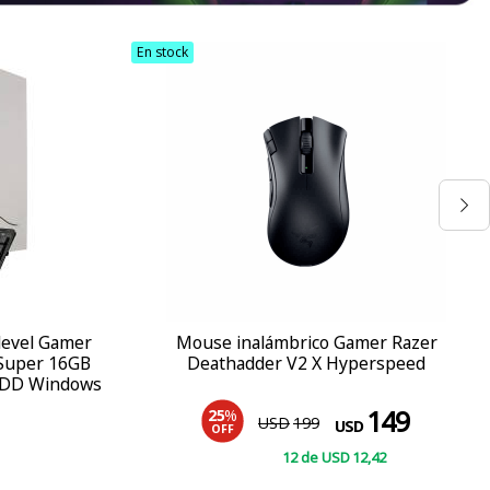
En stock
level Gamer
Mouse inalámbrico Gamer Razer
 Super 16GB
Deathadder V2 X Hyperspeed
HDD Windows
149
25
%
USD
199
USD
OFF
12
de
USD
12
,42
COMPRAR