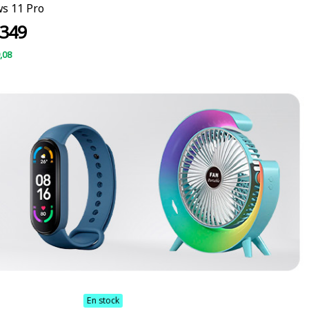
s 11 Pro
349
,08
En stock