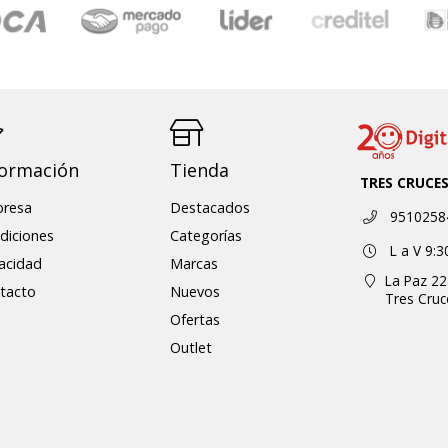
formación
Tienda
TRES CRUCE
resa
Destacados
9510258
diciones
Categorías
L a V 9:3
vacidad
Marcas
La Paz 22
tacto
Nuevos
Tres Cru
Ofertas
Outlet