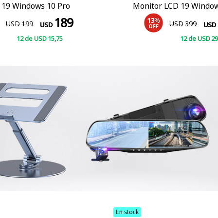
 19 Windows 10 Pro
Monitor LCD 19 Window
189
13
%
USD
199
USD
399
USD
USD
OFF
12
de
USD
15
,75
12
de
USD
29
COMPRAR
COMPRAR
En stock