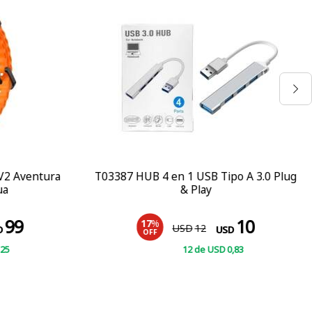
V2 Aventura
T03387 HUB 4 en 1 USB Tipo A 3.0 Plug
ua
& Play
99
10
17
%
USD
12
D
USD
OFF
,25
12
de
USD
0
,83
COMPRAR