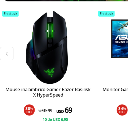
En stock
En stock
Mouse inalámbrico Gamer Razer Basilisk
Monitor Gam
X HyperSpeed
69
30
%
34
%
USD
99
USD
OFF
OFF
10
de
USD
6
,90
COMPRAR