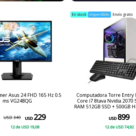
En stock
Imperdible
Envío gratis
er Asus 24 FHD 165 Hz 0.5
Computadora Torre Entry 
ms VG248QG
Core i7 8tava Nvidia 2070
RAM 512GB SSD + 500GB 
11 Pro
229
899
USD
349
USD
USD
12
de
USD
19
,08
12
de
USD
74
,92
COMPRAR
COMPRAR