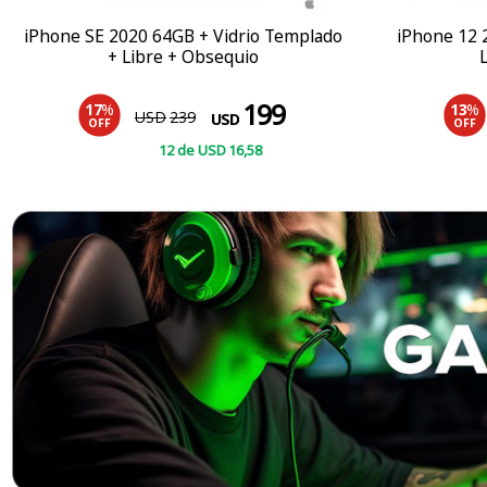
iPhone SE 2020 64GB + Vidrio Templado
iPhone 12 
+ Libre + Obsequio
199
17
%
13
%
USD
239
USD
OFF
OFF
12
de
USD
16
,58
COMPRAR