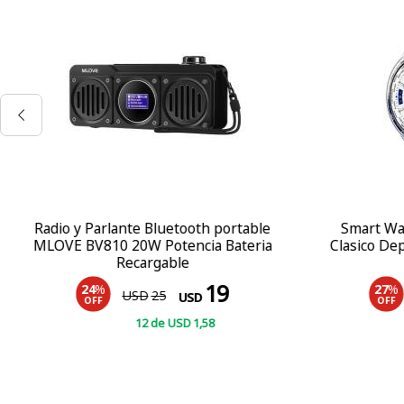
Radio y Parlante Bluetooth portable
Smart Wat
MLOVE BV810 20W Potencia Bateria
Clasico Dep
Recargable
19
24
%
27
%
USD
25
USD
OFF
OFF
12
de
USD
1
,58
COMPRAR